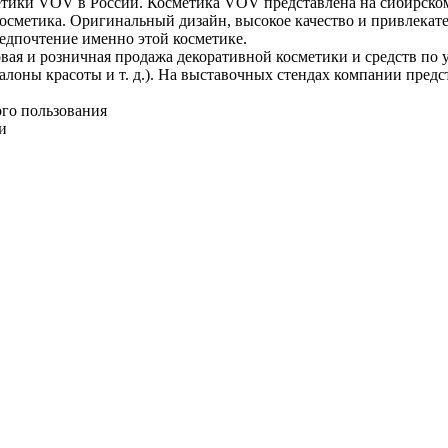
ики VOV в России. Косметика VOV представлена на сибирском р
косметика. Оригинальный дизайн, высокое качество и привлека
редпочтение именно этой косметике.
ая и розничная продажа декоративной косметики и средств по у
лоны красоты и т. д.). На выставочных стендах компании предс
ого пользования
и