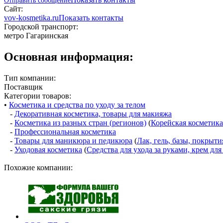
Отправить сообщение
Сайт:
vov-kosmetika.ru
Показать контакты
Городской транспорт:
метро Гагаринская
Основная информация:
Тип компании:
Поставщик
Категории товаров:
•
Косметика и средства по уходу за телом
-
Декоративная косметика, товары для макияжа
-
Косметика из разных стран (регионов)
(
Корейская косметика
-
Профессиональная косметика
-
Товары для маникюра и педикюра
(
Лак, гель, базы, покрыти
-
Уходовая косметика
(
Средства для ухода за руками, крем для
Похожие компании: