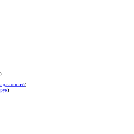
)
я для ногтей
)
 рук
)