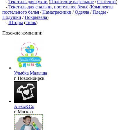
-
Текстиль для кухни
(
Полотенце вафельное
/
Скатерти
)
-
Текстиль для спальни, постельное бельё
(
Комплекты
постельного белья
/
Наматрасники
/
Одеяла
/
Пледы
/
Подушки
/
Покрывала
)
-
Шторы
(
Тюль
)
Похожие компании:
Улыбка Малыша
г. Новосибирск
Аlexx&Co
г. Москва