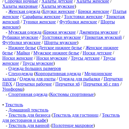
/
Сорочки ночные
/
Халаты детские
/
Халаты женские
/
Халаты махровые
/
Халаты мужские
)
-
Женская одежда
(
Блузки женские
/
Брюки женские
/
Платья
женские
/
Сарафаны женские
/
Толстовки женские
/
Трикотаж
женский
/
Туники женские
/
Футболки женские
/
Шорты
женские
)
-
Мужская одежда
(
Брюки мужские
/
Джемпера мужские
/
Рубашки мужские
/
Толстовки мужские
/
Трикотаж мужской
/
Футболки мужские
/
Шорты мужские
)
-
Нижнее белье
(
Детское нижнее белье
/
Женское нижнее
белье
/
Майки
/
Мужское нижнее белье
/
Носки детские
/
Носки женские
/
Носки мужские
/
Трусы детские
/
Трусы
женские
/
Трусы мужские
)
-
Одежда больших размеров
-
Спецодежда
(
Корпоративная одежда
/
Медицинские
халаты
/
Одежда для охоты
/
Одежда для рыбалки
/
Перчатки
ПВХ
/
Перчатки рабочие
/
Перчатки хб
/
Перчатки хб с пвх
/
Униформа
)
-
Спортивная одежда
(
Костюмы спортивные
)
•
Текстиль
-
Домашний текстиль
-
Текстиль для бизнеса
(
Текстиль для гостиниц
/
Текстиль
для ресторанов и кафе
)
-
Текстиль для ванной
(
Полотенце махровое
)