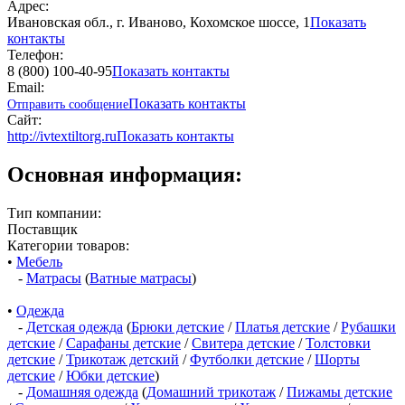
Адрес:
Ивановская обл., г. Иваново, Кохомское шоссе, 1
Показать
контакты
Телефон:
8 (800) 100-40-95
Показать контакты
Email:
Показать контакты
Отправить сообщение
Сайт:
http://ivtextiltorg.ru
Показать контакты
Основная информация:
Тип компании:
Поставщик
Категории товаров:
•
Мебель
-
Матрасы
(
Ватные матрасы
)
•
Одежда
-
Детская одежда
(
Брюки детские
/
Платья детские
/
Рубашки
детские
/
Сарафаны детские
/
Свитера детские
/
Толстовки
детские
/
Трикотаж детский
/
Футболки детские
/
Шорты
детские
/
Юбки детские
)
-
Домашняя одежда
(
Домашний трикотаж
/
Пижамы детские