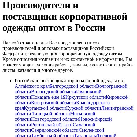
Производители и
поставщики корпоративной
одежды оптом в России
На этой странице для Вас представлен список
производителей и оптовых поставщиков Российской
Федерации, реализующих корпоративную одежду оптом.
Кроме описания компаний и их контактной информации, Вы
можете увидеть условия работы, товары, фотогалерии, прайс-
листы, каталоги и многое другое.
Российские поставщики корпоративной одежды из:
Алтайского края
Белгородской области
Волгоградской
области
Вологодской области
Ивановской
области
Показать еще 19
Иркутской области
Кировской
области
Костромской области
Краснодарского
края
Курганской области
Курской области
Ленинградской
области
Липецкой области
Московской
области
Новгородской области
Новосибирской
области
Ростовской области
Самарской
области
Свердловской области
Смоленской
области
Тамбовской области
Татарстана
Тверской