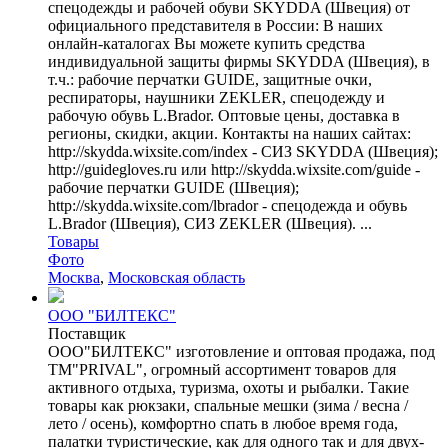
спецодежды и рабочей обуви SKYDDA (Швеция) от
официального представителя в России: В наших
онлайн-каталогах Вы можете купить средства
индивидуальной защиты фирмы SKYDDA (Швеция), в
т.ч.: рабочие перчатки GUIDE, защитные очки,
респираторы, наушники ZEKLER, спецодежду и
рабочую обувь L.Brador. Оптовые цены, доставка в
регионы, скидки, акции. Контакты на наших сайтах:
http://skydda.wixsite.com/index - СИЗ SKYDDA (Швеция);
http://guidegloves.ru или http://skydda.wixsite.com/guide -
рабочие перчатки GUIDE (Швеция);
http://skydda.wixsite.com/lbrador - спецодежда и обувь
L.Brador (Швеция), СИЗ ZEKLER (Швеция). ...
Товары
Фото
Москва
,
Московская область
ООО "БИЛТЕКС"
Поставщик
ООО"БИЛТЕКС" изготовление и оптовая продажа, под
ТМ"PRIVAL", огромный ассортимент товаров для
активного отдыха, туризма, охоты и рыбалки. Такие
товары как рюкзаки, спальные мешки (зима / весна /
лето / осень), комфортно спать в любое время года,
палатки туристические, как для одного так и для двух-