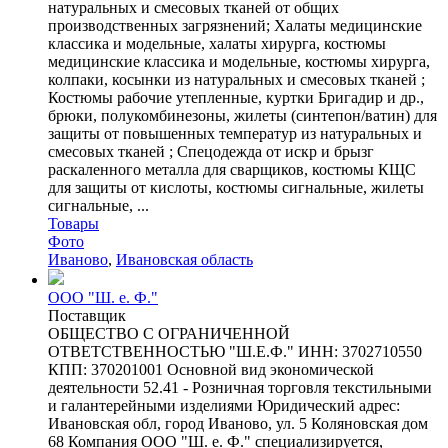
натуральных и смесовых тканей от общих
производственных загрязнений; Халаты медицинские
классика и модельные, халаты хирурга, костюмы
медицинские классика и модельные, костюмы хирурга,
колпаки, косынки из натуральных и смесовых тканей ;
Костюмы рабочие утепленные, куртки Бригадир и др.,
брюки, полукомбинезоны, жилеты (синтепон/ватин) для
защиты от повышенных температур из натуральных и
смесовых тканей ; Спецодежда от искр и брызг
раскаленного металла для сварщиков, костюмы КЩС
для защиты от кислоты, костюмы сигнальные, жилеты
сигнальные, ...
Товары
Фото
Иваново
,
Ивановская область
ООО "Ш. е. Ф."
Поставщик
ОБЩЕСТВО С ОГРАНИЧЕННОЙ
ОТВЕТСТВЕННОСТЬЮ "Ш.Е.Ф." ИНН: 3702710550
КПП: 370201001 Основной вид экономической
деятельности 52.41 - Розничная торговля текстильными
и галантерейными изделиями Юридический адрес:
Ивановская обл, город Иваново, ул. 5 Коляновская дом
68 Компания ООО "Ш. е. Ф." специализируется,