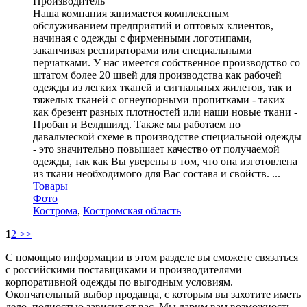
Производитель
Наша компания занимается комплексным
обслуживанием предприятий и оптовых клиентов,
начиная с одежды с фирменными логотипами,
заканчивая респираторами или специальными
перчатками. У нас имеется собственное производство со
штатом более 20 швей для производства как рабочей
одежды из легких тканей и сигнальных жилетов, так и
тяжелых тканей с огнеупорными пропитками - таких
как брезент разных плотностей или наши новые ткани -
Пробан и Велдшилд. Также мы работаем по
давальческой схеме в производстве специальной одежды
- это значительно повышает качество от получаемой
одежды, так как Вы уверены в том, что она изготовлена
из ткани необходимого для Вас состава и свойств. ...
Товары
Фото
Кострома
,
Костромская область
1
2
>>
С помощью информации в этом разделе вы сможете связаться
с российскими поставщиками и производителями
корпоративной одежды по выгодным условиям.
Окончательный выбор продавца, с которым вы захотите иметь
дело, полностью зависит от вас. Мы дарим вам возможность