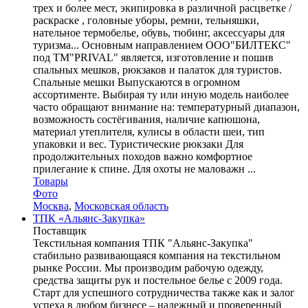
трех и более мест, экипировка в различной расцветке /
раскраске , головные уборы, ремни, тельняшки,
нательное термобелье, обувь, тюбинг, аксессуары для
туризма... Основным направлением ООО"БИЛТЕКС"
под ТМ"PRIVAL" является, изготовление и пошив
спальных мешков, рюкзаков и палаток для туристов.
Спальные мешки Выпускаются в огромном
ассортименте. Выбирая ту или иную модель наиболее
часто обращают внимание на: температурный диапазон,
возможность состёгивания, наличие капюшона,
материал утеплителя, кулисы в области шеи, тип
упаковки и вес. Туристические рюкзаки Для
продолжительных походов важно комфортное
прилегание к спине. Для охоты не маловажн ...
Товары
Фото
Москва
,
Московская область
ТПК «Альянс-Закупка»
Поставщик
Текстильная компания ТПК "Альянс-Закупка"
стабильно развивающаяся компания на текстильном
рынке России. Мы производим рабочую одежду,
средства защиты рук и постельное белье с 2009 года.
Старт для успешного сотрудничества также как и залог
успеха в любом бизнесе – надежный и проверенный