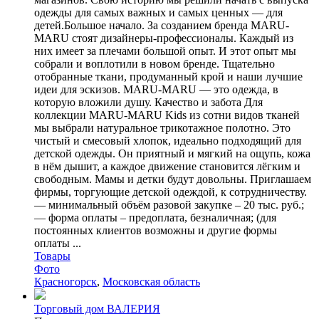
одежды для самых важных и самых ценных — для
детей.Большое начало. За созданием бренда MARU-
MARU стоят дизайнеры-профессионалы. Каждый из
них имеет за плечами большой опыт. И этот опыт мы
собрали и воплотили в новом бренде. Тщательно
отобранные ткани, продуманный крой и наши лучшие
идеи для эскизов. MARU-MARU — это одежда, в
которую вложили душу. Качество и забота Для
коллекции MARU-MARU Kids из сотни видов тканей
мы выбрали натуральное трикотажное полотно. Это
чистый и смесовый хлопок, идеально подходящий для
детской одежды. Он приятный и мягкий на ощупь, кожа
в нём дышит, а каждое движение становится лёгким и
свободным. Мамы и детки будут довольны. Приглашаем
фирмы, торгующие детской одеждой, к сотрудничеству.
— минимальный объём разовой закупке – 20 тыс. руб.;
— форма оплаты – предоплата, безналичная; (для
постоянных клиентов возможны и другие формы
оплаты ...
Товары
Фото
Красногорск
,
Московская область
Торговый дом ВАЛЕРИЯ