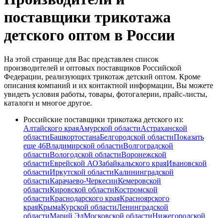
поставщики трикотажа
детского оптом в России
На этой странице для Вас представлен список
производителей и оптовых поставщиков Российской
Федерации, реализующих трикотаж детский оптом. Кроме
описания компаний и их контактной информации, Вы можете
увидеть условия работы, товары, фотогалерии, прайс-листы,
каталоги и многое другое.
Российские поставщики трикотажа детского из:
Алтайского края
Амурской области
Астраханской
области
Башкортостана
Белгородской области
Показать
еще 46
Владимирской области
Волгоградской
области
Вологодской области
Воронежской
области
Еврейской АО
Забайкальского края
Ивановской
области
Иркутской области
Калининградской
области
Карачаево-Черкесии
Кемеровской
области
Кировской области
Костромской
области
Краснодарского края
Красноярского
края
Крыма
Курской области
Ленинградской
области
Марий Эл
Московской области
Нижегородской