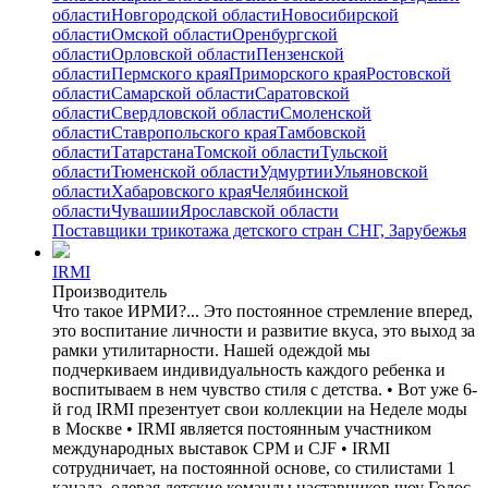
области
Новгородской области
Новосибирской
области
Омской области
Оренбургской
области
Орловской области
Пензенской
области
Пермского края
Приморского края
Ростовской
области
Самарской области
Саратовской
области
Свердловской области
Смоленской
области
Ставропольского края
Тамбовской
области
Татарстана
Томской области
Тульской
области
Тюменской области
Удмуртии
Ульяновской
области
Хабаровского края
Челябинской
области
Чувашии
Ярославской области
Поставщики трикотажа детского стран СНГ, Зарубежья
IRMI
Производитель
Что такое ИРМИ?... Это постоянное стремление вперед,
это воспитание личности и развитие вкуса, это выход за
рамки утилитарности. Нашей одеждой мы
подчеркиваем индивидуальность каждого ребенка и
воспитываем в нем чувство стиля с детства. • Вот уже 6-
й год IRMI презентует свои коллекции на Неделе моды
в Москве • IRMI является постоянным участником
международных выставок CPM и CJF • IRMI
сотрудничает, на постоянной основе, со стилистами 1
канала, одевая детские команды наставников шоу Голос