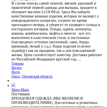
В случае поиска самой нежной, мягкой, красивой и
практичной первой одежды для малыша, заходите в
интернет магазин LLOOM.ru. Здесь Вы найдете
качественные вязаные изделия, которые не вызовут у
новорожденного аллергию, согреют во время
прохладного вечера, и уберегут от палящего солнца и
посторонних взглядов. Пледы, одеяла, конверты,
коконы, комбинезоны, муфты и многое - все это
выполнено в классическом стиле, в пастельных
благородных оттенках (молочный, хаки, бордо,
кремовый, белый и т.д.). Наши изделия отлично
подойдут как на праздник, так и для повседневной
жизни. Цена соответствует качеству. Доставка работает
по Российской Федерации круглый год. ...
Товары
Видео
Фото
Орел
,
Орловская область
Maru-Maru
Поставщик
БРЕНДОВАЯ ОДЕЖДА (МЫ ЯВЛЯЕМСЯ
ПРОИЗВОДИТЕЛЯМИ). Для оптовых и розничных
магазинов. Свою историю мы решили начать с выпуска