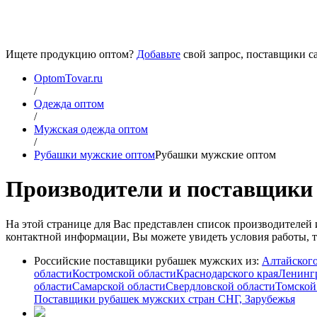
Ищете продукцию оптом?
Добавьте
свой запрос, поставщики са
OptomTovar.ru
/
Одежда оптом
/
Мужская одежда оптом
/
Рубашки мужские оптом
Рубашки мужские оптом
Производители и поставщики 
На этой странице для Вас представлен список производителе
контактной информации, Вы можете увидеть условия работы, то
Российские поставщики рубашек мужских из:
Алтайского
области
Костромской области
Краснодарского края
Ленингр
области
Самарской области
Свердловской области
Томской
Поставщики рубашек мужских стран СНГ, Зарубежья