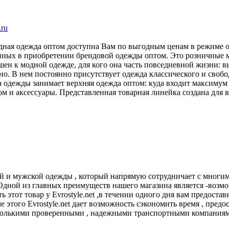
.ru
одная одежда оптом доступна Вам по выгодным ценам в режиме
ванных в приобретении брендовой одежды оптом. Это розничные
ен к модной одежде, для кого она часть повседневной жизни: в
. В нем постоянно присутствует одежда классического и свобод
на одежды занимает верхняя одежда оптом: куда входит максим
м и аксессуары. Представленная товарная линейка создана для
ской и мужской одежды , который напрямую сотрудничает с многи
ной из главных преимуществ нашего магазина является -возмож
ть этот товар у Evrostyle.net ,в течении одного дня вам предос
ме этого Evrostyle.net дает возможность сэкономить время , пр
есколькими проверенными , надежными транспортными компаниями ,