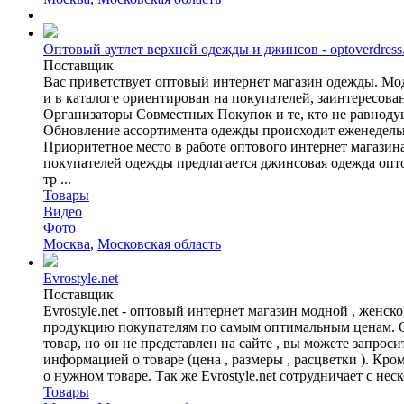
Оптовый аутлет верхней одежды и джинсов - optoverdress
Поставщик
Вас приветствует оптовый интернет магазин одежды. М
и в каталоге ориентирован на покупателей, заинтересо
Организаторы Совместных Покупок и те, кто не равнодуш
Обновление ассортимента одежды происходит еженедельно
Приоритетное место в работе оптового интернет магази
покупателей одежды предлагается джинсовая одежда опто
тр ...
Товары
Видео
Фото
Москва
,
Московская область
Evrostyle.net
Поставщик
Evrostyle.net - оптовый интернет магазин модной , жен
продукцию покупателям по самым оптимальным ценам. Од
товар, но он не представлен на сайте , вы можете запроси
информацией о товаре (цена , размеры , расцветки ). Кро
о нужном товаре. Так же Evrostyle.net сотрудничает с н
Товары