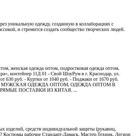
ез уникальную одежду, созданную в коллаборациях с
сикой, и стремится создать сообщество творческих людей.
м, женская одежда оптом, подростковая одежда оптом,
ра», контейнер 11Д 01 - Свой ШоуРум в г. Краснодар, ул.
от 630 руб. - Куртки от 1040 руб. - Пиджаки от 1670 руб.
 el.savenko МУЖСКАЯ ОДЕЖДА ОПТОМ, ОДЕЖДА ОПТОМ В
ЯМЫЕ ПОСТАВКИ ИЗ КИТАЯ. ...
х изделий, средств индивидуальной защиты (рукавиц,
ге? Костюмы рабочие Стандарт-Дамаск, Мастер-Техник, Легион