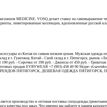
агазинов MEDICINE. VOSQ делает ставку на самовыражение чер
ринты, лимитированные коллекции, вдохновленные русской клас
ессуары из Китая по самым низким ценам. Мужская одежда опто
лад в г. Гуанчжоу, Китай - Свой склад в г. Пятигорск, рынок «Ли
 190 руб. - Сорочки от 190 руб. - Джинсы от 450 руб. - Трикотаж 
 Отдел оптовых продаж EVRYWEAR +7 (903) 458 49 90 Skype:
РЕНДОВ ПЯТИГОРСК, ДЕШЕВАЯ ОДЕЖДА ПЯТИГОРСК, ПР
тся производство и оптовая поставка спецодежды,трикотажны
кого качества под заказ. Что именно вы найдете в нашем катало