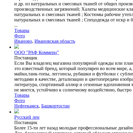
и др. из натуральных и смесовых тканей от общих произв
производственных загрязнений; Халаты медицинские кла
натуральных и смесовых тканей ; Костюмы рабочие утеп
натуральных и смесовых тканей ; Спецодежда от искр и
...
Товары
Фото
Иваново
,
Ивановская область
ООО "РАФ Коммерц"
Поставщик
Если Вы владелец магазина популярной одежды или планир
это известный бренд, который популярен во всем мире, а
майки,танк-топы, леггинсы, рубашки и футболки с субл
методами в качестве, детализации и цветопередачи изоб
литература, спортивный аллюр и сезонные вдохновения хо
не мнется, устойчиво к солнечному воздействию, быстро с
Товары
Фото
Нефтекамск
,
Башкортостан
Русский лен
Поставщик
Более 15-ти лет назад молодые профессиональные дизайн