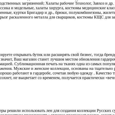
одственных загрязнений; Халаты рабочие Технолог, Завхоз и др.
ссика и модельные, халаты хирурга, костюмы медицинские класс
ленные, куртки Бригадир и др., брюки, полукомбинезоны, жилет
 брызг раскаленного металла для сварщиков, костюмы КЩС для 
уете открывать бутик или расширять свой бизнес, тогда брендова
, значит, Ваш магазин станет лучшим местом обновления гардероб
имацией. Сублимационная печать на тканях одна из самых попу
ражения. Мужские и женские коллекции, основаны на тщательно 
рошо работают в гардеробе, сочетая любую одежду . Качество т
охнет, не выцветает со временем, получается практически «вечно
еры решили использовать лен для создания коллекции Русских с