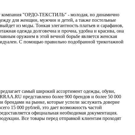
ания "ОРДО-ТЕКСТИЛЬ" - молодая, но динамично
ежду для женщин, мужчин и детей, а также постельные
выйдет из моды. Тонкая элегантность платьев и сарафанов,
отажная одежда долговечна и прочна, удобна и красива, она
лавным оружием в этой вечной борьбе является женская
ндивидуален. С помощью правильно подобранной трикотажной
редлагает самый широкий ассортимент одежды, обуви,
 URRAA.RU представлено более 900 брендов и более 50 000
и брендами на рынке, которые успели заслужить доверие
сего 15 000 рублей, это дает возможность частой
едоставляется официальная необходимая документация.
одукции. Все товары перед отправкой клиентам проходят