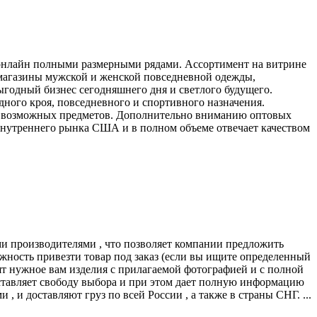
 онлайн полными размерными рядами. Ассортимент на витрине
 магазины мужской и женской повседневной одежды,
ыгодный бизнес сегодняшнего дня и светлого будущего.
ного кроя, повседневного и спортивного назначения.
ум возможных предметов. Дополнительно вниманию оптовых
 внутреннего рынка США и в полном объеме отвечает качеством
ми производителями , что позволяет компании предложить
ность привезти товар под заказ (если вы ищите определенный
тавят нужное вам изделия с прилагаемой фотографией и с полной
едоставляет свободу выбора и при этом дает полную информацию
 и доставляют груз по всей России , а также в страны СНГ. ...