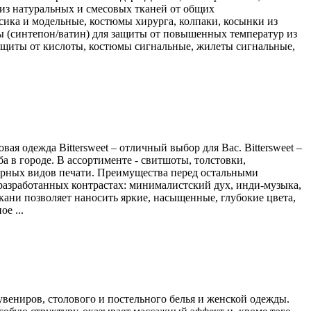
 из натуральных и смесовых тканей от общих
ика и модельные, костюмы хирурга, колпаки, косынки из
ы (синтепон/ватин) для защиты от повышенных температур из
защиты от кислоты, костюмы сигнальные, жилеты сигнальные,
я одежда Bittersweet – отличный выбор для Вас. Bittersweet –
а в городе. В ассортименте - свитшоты, толстовки,
лярных видов печати. Преимущества перед остальными
разработанных контрастах: минималистский дух, инди-музыка,
кани позволяет наносить яркие, насыщенные, глубокие цвета,
е ...
увениров, столового и постельного белья и женской одежды.