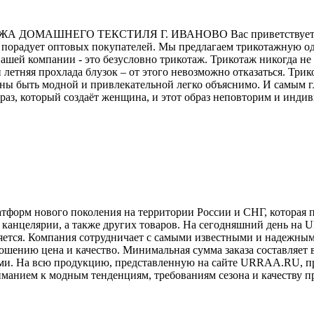
ОМАШНЕГО ТЕКСТИЛЯ Г. ИВАНОВО Вас приветствует комп
порадует оптовых покупателей. Мы предлагаем трикотажную од
шей компании - это безусловно трикотаж. Трикотаж никогда не 
 летняя прохлада блузок – от этого невозможно отказаться. Трик
ны быть модной и привлекательной легко объяснимо. И самым г
 образ, который создаёт женщина, и этот образ неповторим и и
орм нового поколения на территории России и СНГ, которая п
и канцелярии, а также других товаров. На сегодняшний день на
яется. Компания сотрудничает с самыми известными и надежным
ошению цена и качество. Минимальная сумма заказа составляет в
ми. На всю продукцию, представленную на сайте URRAA.RU, пр
нием к модным тенденциям, требованиям сезона и качеству пр