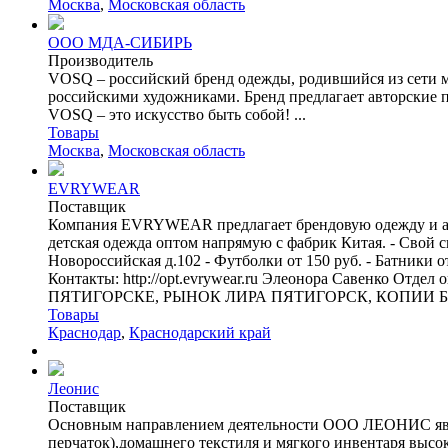
Москва
,
Московская область
ООО МДА-СИБИРЬ
Производитель
VOSQ – российский бренд одежды, родившийся из сети м
российскими художниками. Бренд предлагает авторские п
VOSQ – это искусство быть собой! ...
Товары
Москва
,
Московская область
EVRYWEAR
Поставщик
Компания EVRYWEAR предлагает брендовую одежду и акс
детская одежда оптом напрямую с фабрик Китая. - Свой ск
Новороссийская д.102 - Футболки от 150 руб. - Батники от
Контакты: http://opt.evrywear.ru Элеонора Савенко
ПЯТИГОРСКЕ, РЫНОК ЛИРА ПЯТИГОРСК, КОПИИ Б
Товары
Краснодар
,
Краснодарский край
Леонис
Поставщик
Основным направлением деятельности ООО ЛЕОНИС являе
перчаток),домашнего текстиля и мягкого инвентаря высо