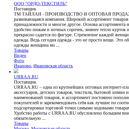
ООО "ОРДО-ТЕКСТИЛЬ"
Поставщик
ТМ ТАЙЛАН - ПРОИЗВОДСТВО И ОПТОВАЯ ПРОДАЖА Д
развивающаяся компания. Широкий ассортимент товаров 
принадлежности и многое другое. Основа ассортимента на
удобство пижам и ночных сорочек, зимнее тепло курток и
прекрасно садится по фигуре. Стремление каждой женщи
одежда. Ведь сегодня одежда - это не просто вещи. Это
одежды женщина мо ...
Товары
Видео
Фото
Иваново
,
Ивановская область
URRAA.RU
Поставщик
URRAA.RU – одна из крупнейших оптовых интернет-платф
аксессуаров, детских товаров, текстиля, бытовой химии 
наименований товаров, и ассортимент постоянно пополн
покупателей и зарекомендовать себя как лучшие по соотн
подсортировки торговой точки самыми ходовыми товара
Удобство работы с URRAA.RU обусловлено большим внима
обязательную ...
Товары
Москва
,
Московская область