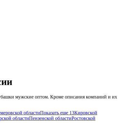
сии
рубашки мужские оптом. Кроме описания компаний и их
меровской области
Показать еще 13
Кировской
рской области
Пензенской области
Ростовской