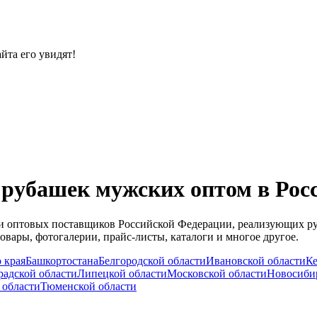
йта его увидят!
рубашек мужских оптом в Рос
й и оптовых поставщиков Российской Федерации, реализующих 
вары, фотогалерии, прайс-листы, каталоги и многое другое.
 края
Башкортостана
Белгородской области
Ивановской области
Ке
адской области
Липецкой области
Московской области
Новосиби
 области
Тюменской области