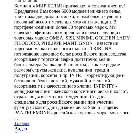
Поставщик
Компания МИР БЕЛЬЯ приглашает к сотрудничеству!
Предлагаем Вам более 6000 моделей нижнего белья,
трикотажа для дома и отдыха, термобелья и чулочно-
носочный ассортимента для мужчин и женщин. В
портфеле компании более 30 торговых марок. Мы
являемся официальным представителем следующих
торговых марок: OMSA, SISI, MINIMI, GOLDEN LADY,
FILODORO, PHILIPPE MANTIGNON - известные
торговые марки итальянских колгот. TRIBUNA –
потрясающе красивое белье российского производства,
ассортимент торговой марки достаточно велик:
бюстгальтера (чашка до K полноты, а так же редкие
размеры), трусы женские, купальники, грации,
полуграции, корсеты и пр. INTRI - корректирующее и
бесшовное белье, детcкий, мужской и женский
ассортимент из качественного хлопка. INFINITY -
молодежная линия женского корсетного белья и колгот,
отражающая все модные тенденции. Создана
специально для российского рынка при участии
француз-ской студии дизайна белья Studio Lingerie.
PANTELEMONE - российская торговая марка мужского
...
Товары
Видео