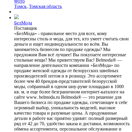
Фото
Томск
,
Томская область
БелМода
Поставщик
«БелМода» - правильное место для всех, кому
интересны стиль и мода, для тех, кто умеет считать свои
деньги и ищет индивидуальности во всём. Вы
занимаетесь бизнесом по продаже одежды? Мы
предложим Вам всё лучшее! Вы покупаете интересные
стильные вещи? Мы приветствуем Вас! Belmoda® —
направление деятельности компании «БелМода» по
продаже женской одежды от белорусских швейных
производителей оптом и в розницу. Это ассортимент
более чем 40 брендов-представителей белорусской
моды, собранный в одном шоу-руме площадью в 1000
кв. м. и еще более безграничном интернет-каталоге на
сайте www. belmoda.ru Belmoda® — это решение для
Вашего бизнеса по продаже одежды, сочетающее в себе
огромный выбор, уникальность моделей, высокое
качество товара и разумные цены. А продуманные
детали в работе вас приятно удивят: полный размерный
ряд от 42 до 70, удобство заказа и доставки, возможность
обмена ассортимента, персональное обслуживание и