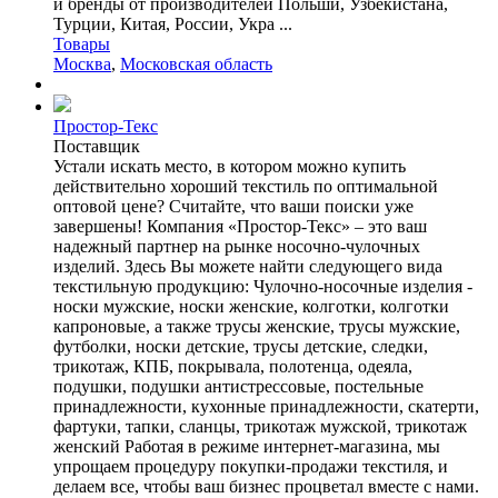
и бренды от производителей Польши, Узбекистана,
Турции, Китая, России, Укра ...
Товары
Москва
,
Московская область
Простор-Текс
Поставщик
Устали искать место, в котором можно купить
действительно хороший текстиль по оптимальной
оптовой цене? Считайте, что ваши поиски уже
завершены! Компания «Простор-Текс» – это ваш
надежный партнер на рынке носочно-чулочных
изделий. Здесь Вы можете найти следующего вида
текстильную продукцию: Чулочно-носочные изделия -
носки мужские, носки женские, колготки, колготки
капроновые, а также трусы женские, трусы мужские,
футболки, носки детские, трусы детские, следки,
трикотаж, КПБ, покрывала, полотенца, одеяла,
подушки, подушки антистрессовые, постельные
принадлежности, кухонные принадлежности, скатерти,
фартуки, тапки, сланцы, трикотаж мужской, трикотаж
женский Работая в режиме интернет-магазина, мы
упрощаем процедуру покупки-продажи текстиля, и
делаем все, чтобы ваш бизнес процветал вместе с нами.