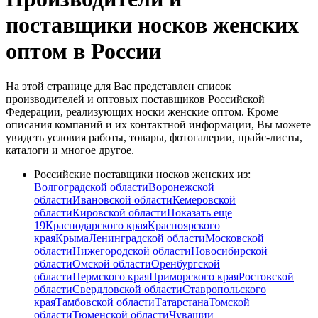
поставщики носков женских
оптом в России
На этой странице для Вас представлен список
производителей и оптовых поставщиков Российской
Федерации, реализующих носки женские оптом. Кроме
описания компаний и их контактной информации, Вы можете
увидеть условия работы, товары, фотогалерии, прайс-листы,
каталоги и многое другое.
Российские поставщики носков женских из:
Волгоградской области
Воронежской
области
Ивановской области
Кемеровской
области
Кировской области
Показать еще
19
Краснодарского края
Красноярского
края
Крыма
Ленинградской области
Московской
области
Нижегородской области
Новосибирской
области
Омской области
Оренбургской
области
Пермского края
Приморского края
Ростовской
области
Свердловской области
Ставропольского
края
Тамбовской области
Татарстана
Томской
области
Тюменской области
Чувашии