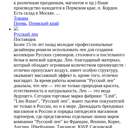
к различным праздникам, магнитов и пр.) Наше
производство находится в Пермском крае, п. Кордон.
Есть склад в Москве. ...
Товары
Пермь
,
Пермский край
Русский лен
Поставщик
Более 15-ти лет назад молодые профессиональные
дизайнеры решили использовать лен для создания
коллекции Русских сувениров, столового и постельного
белья и женской одежды. Лен- благодарный материал,
который обладает огромным количеством преимуществ :
отлично пропускает воздух, имеет особую структуру,
оказывает массажный эффект и, кроме того, отлично
выглядит. За время работы компания "Русский лен"
доказала, что лен — это не только природная красота,
естественность и натуральность. Лен — это мода
будущего. Сегодня торговые марки фабрики: "Linit",
"Lino Russo", "Русский лен", знают тысячи покупателей
не только в России, но и в мире. Двенадцать брендовых
магазинов в России и порядка пятидесяти магазинов
партнеров, где представлены отдельные линии марок
компании "Русский лен" во Франции, Японии, Корее,
Англии, Швейцарии, Таиланде, ЮАР, Саудовской