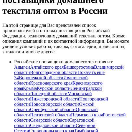
текстиля оптом в России
На этой странице для Вас представлен список
производителей и оптовых поставщиков Российской
Федерации, реализующих домашний текстиль оптом. Кроме
описания компаний и их контактной информации, Вы можете
увидеть условия работы, товары, фотогалерии, прайс-листы,
каталоги и многое другое.
Российские поставщики домашнего текстиля из:
Адыгеи
Алтайского края
Башкортостана
Владимирской
области
Волгоградской области
Показать еще
34
Воронежской области
Ивановской
области
Краснодарского края
Красноярского
края
Крыма
Курской области
Ленинградской
области
Липецкой области
Московской
области
Нижегородской области
Новгородской
области
Новосибирской области
Омской
области
Оренбургской области
Орловской
области
Пензенской области
Пермского края
Ростовской
области
Самарской области
Саратовской
области
Свердловской области
Северной
Осетии
Ставропольского края
Тамбовской