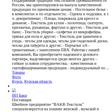
Поддерживая традиции текстильной промышленности
России, мы ориентируемся на выпуск качественной
продукции по приемлемым ценам: - Постельное белье -
в комплектах и по отдельности; - Одеяла и подушки, в т.
ч. декоративные; - Пледы, покрывала для кресел и
диванов; - Текстиль для кухни - полотенца, скатерти,
прихватки, рукавицы, фартуки и другое; - Текстиль для
бани; - Текстиль уборки - салфетки из микрофибры,
тряпка для пола и другое; - Текстиль для хранения и
ухода - чехлы для одежды, чехлы для гладильной доски,
чехлы для табурета и другое; - Перчатки х/б -
трикотажные, с нанесением ПВХ. Работая с нашей
компанией, Вы приобретаете надежного делового
партнера, выделяющегося среди многих других: -
гибкие условия сотрудничества; - качественная и
сертифицированная продукция; - индивидуальный по ...
Товары
Фото
Курск
,
Курская область
ИП Бакр
Поставщик
Швейное предприятие “BAKR-Текстиль”
специализируется на пошиве женской , мужской и