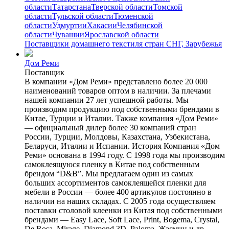
области
Татарстана
Тверской области
Томской
области
Тульской области
Тюменской
области
Удмуртии
Хакасии
Челябинской
области
Чувашии
Ярославской области
Поставщики домашнего текстиля стран СНГ, Зарубежья
Дом Реми
Поставщик
В компании «Дом Реми» представлено более 20 000
наименований товаров оптом в наличии. За плечами
нашей компании 27 лет успешной работы. Мы
производим продукцию под собственными брендами в
Китае, Турции и Италии. Также компания «Дом Реми»
— официальный дилер более 30 компаний стран
России, Турции, Молдовы, Казахстана, Узбекистана,
Беларуси, Италии и Испании. История Компания «Дом
Реми» основана в 1994 году. С 1998 года мы производим
самоклеящуюся пленку в Китае под собственным
брендом “D&B”. Мы предлагаем один из самых
больших ассортиментов самоклеящейся пленки для
мебели в России — более 400 артикулов постоянно в
наличии на наших складах. С 2005 года осуществляем
поставки столовой клеенки из Китая под собственными
брендами — Easy Lace, Soft Lace, Print, Bogema, Crystal,
De Rosa, Mirage, Diamond 3D, Paloma, Жасмин и др.