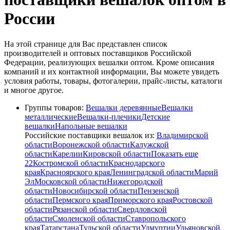
России
На этой странице для Вас представлен список
производителей и оптовых поставщиков Российской
Федерации, реализующих вешалки оптом. Кроме описания
компаний и их контактной информации, Вы можете увидеть
условия работы, товары, фотогалерии, прайс-листы, каталоги
и многое другое.
Группы товаров:
Вешалки деревянные
Вешалки
металлические
Вешалки-плечики
Детские
вешалки
Напольные вешалки
Российские поставщики вешалок из:
Владимирской
области
Воронежской области
Калужской
области
Карелии
Кировской области
Показать еще
22
Костромской области
Краснодарского
края
Красноярского края
Ленинградской области
Марий
Эл
Московской области
Нижегородской
области
Новосибирской области
Пензенской
области
Пермского края
Приморского края
Ростовской
области
Рязанской области
Свердловской
области
Смоленской области
Ставропольского
края
Татарстана
Тульской области
Удмуртии
Ульяновской