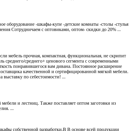
вое оборудование -шкафы-купе -детские комнаты -столы -стулья
ния Сотрудничаем с оптовиками, оптом- скидки до 20% ...
сли мебель прочная, компактная, функциональная, не скрипит
бель среднего/среднего+ ценового сегмента с современными
есткость понравившегося вам дивана. Постоянное расширение
 поставщика качественной и сертифицированной мягкой мебели.
а выставку по себестоимости! ...
 мебели и лестниц. Также поставляет оптом заготовки из
ия. ...
шкафы собственной разработки.В В основе всей продукции