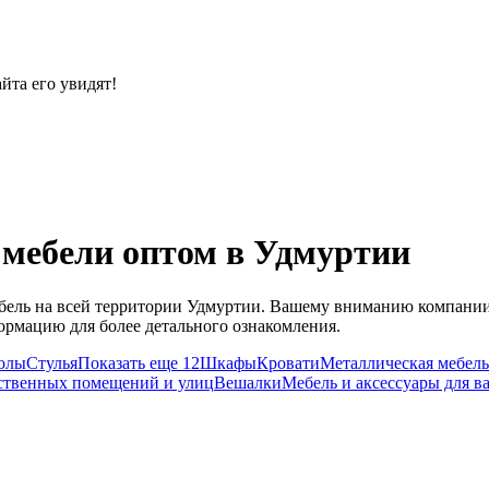
йта его увидят!
 мебели оптом в Удмуртии
ель на всей территории Удмуртии. Вашему вниманию компании п
ормацию для более детального ознакомления.
олы
Стулья
Показать еще 12
Шкафы
Кровати
Металлическая мебель
ственных помещений и улиц
Вешалки
Мебель и аксессуары для в