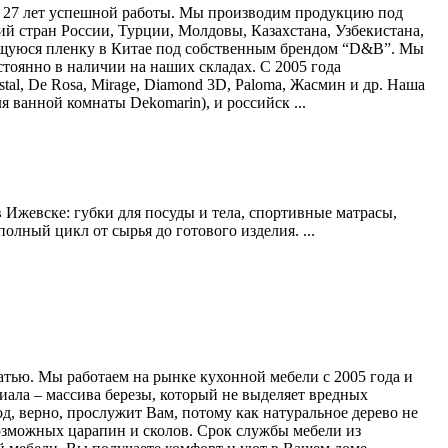
и 27 лет успешной работы. Мы производим продукцию под
 стран России, Турции, Молдовы, Казахстана, Узбекистана,
еящуюся пленку в Китае под собственным брендом “D&B”. Мы
тоянно в наличии на наших складах. С 2005 года
tal, De Rosa, Mirage, Diamond 3D, Paloma, Жасмин и др. Наша
 ванной комнаты Dekomarin), и российск ...
 Ижевске: губки для посуды и тела, спортивные матрасы,
олный цикл от сырья до готового изделия. ...
чатью. Мы работаем на рынке кухонной мебели с 2005 года и
иала – массива березы, который не выделяет вредных
д, верно, прослужит Вам, потому как натуральное дерево не
озможных царапин и сколов. Срок службы мебели из