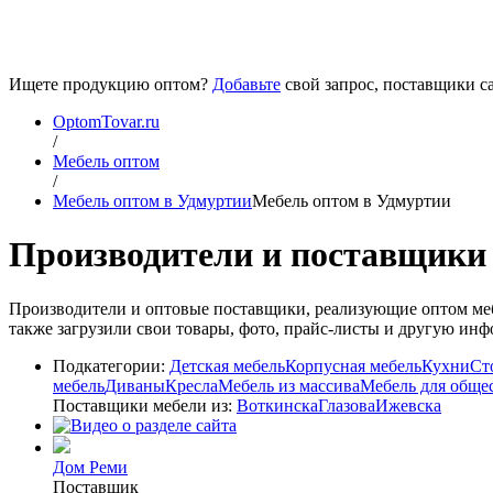
Ищете продукцию оптом?
Добавьте
свой запрос, поставщики са
OptomTovar.ru
/
Мебель оптом
/
Мебель оптом в Удмуртии
Мебель оптом в Удмуртии
Производители и поставщики
Производители и оптовые поставщики, реализующие оптом меб
также загрузили свои товары, фото, прайс-листы и другую инф
Подкатегории:
Детская мебель
Корпусная мебель
Кухни
Ст
мебель
Диваны
Кресла
Мебель из массива
Мебель для обще
Поставщики мебели из:
Воткинска
Глазова
Ижевска
Дом Реми
Поставщик