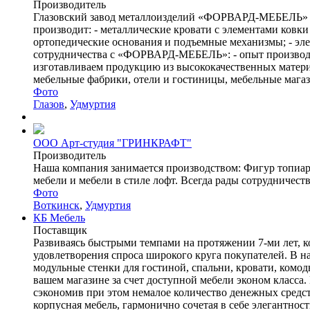
Производитель
Глазовский завод металлоизделий «ФОРВАРД-МЕБЕЛЬ» — 
производит: - металлические кровати с элементами ковки 
ортопедические основания и подъемные механизмы; - эл
сотрудничества с «ФОРВАРД-МЕБЕЛЬ»: - опыт производст
изготавливаем продукцию из высококачественных матери
мебельные фабрики, отели и гостиницы, мебельные магаз
Фото
Глазов
,
Удмуртия
ООО Арт-студия "ГРИНКРАФТ"
Производитель
Наша компания занимается производством: Фигур топиари
мебели и мебели в стиле лофт. Всегда рады сотрудничеств
Фото
Воткинск
,
Удмуртия
КБ Мебель
Поставщик
Развиваясь быстрыми темпами на протяжении 7-ми лет, 
удовлетворения спроса широкого круга покупателей. В 
модульные стенки для гостиной, спальни, кровати, комо
вашем магазине за счет доступной мебели эконом класса
сэкономив при этом немалое количество денежных средст
корпусная мебель, гармонично сочетая в себе элегантност