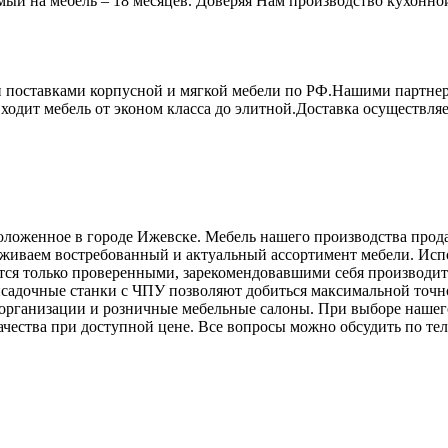
емый на мебель – 18 месяцев. Доверяя Нам производство кухонной
 поставками корпусной и мягкой мебели по РФ.Нашими партне
дит мебель от эконом класса до элитной.Доставка осуществляет
оложенное в городе Ижевске. Мебель нашего производства прода
живаем востребованный и актуальный ассортимент мебели. Исп
ются только проверенными, зарекомендовавшими себя производ
адочные станки с ЧПУ позволяют добиться максимальной точно
организации и розничные мебельные салоны. При выборе нашего
ства при доступной цене. Все вопросы можно обсудить по телефо