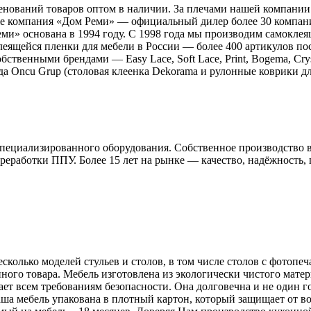
енований товаров оптом в наличии. За плечами нашей компани
е компания «Дом Реми» — официальный дилер более 30 компаний
ми» основана в 1994 году. С 1998 года мы производим самокл
еящейся пленки для мебели в России — более 400 артикулов пос
ственными брендами — Easy Lace, Soft Lace, Print, Bogema, Crys
 Oncu Grup (столовая клеенка Dekorama и рулонные коврики для
специализированного оборудования. Собственное производство в
реработки ППУ. Более 15 лет на рынке — качество, надёжность, п
колько моделей стульев и столов, в том числе столов с фотопе
ного товара. Мебель изготовлена из экологически чистого матер
ет всем требованиям безопасности. Она долговечна и не один го
аша мебель упакована в плотный картон, который защищает от в