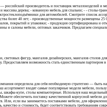
российский производитель и поставщик металлоизделий и мета
и массива дерева; - кованную мебель для спальни; - - столы-тра
ектростеклоподъёмники для автомобилей. Смотрите список ассо
ва более 40 лет; - производственные мощности размещены 25 0
алов, покрытий и упаковки; - продукция сертифицирована и отм
ины и салоны мебели, оптовых заказчиков. Предлагаем специальн
, световых фигур, мангалов дизайнерских, мангалов столов для
у. Предоставляем возможность стать единственным партнером в с
компания определила для себя необходимую стратегию — быть н
наш ассортимент входят самые популярные модели мебели, поль
ды, шкафы-купе, столы компьютерные. Используя наш модельный
. Можете обеспечить поставку качественной корпусной мебели 
в. Или, если вы занимаетесь поставками мебели, для оформлени
ь, качество и стоимость, будет соответствовать требованиям совр