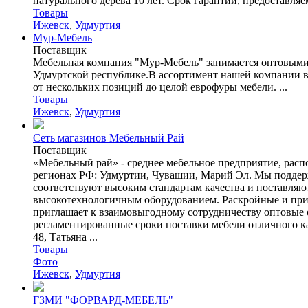
натурального дерева 10 лет. Срок гарантии, предоставля
Товары
Ижевск
,
Удмуртия
Мур-Мебель
Поставщик
Мебельная компания "Мур-Мебель" занимается оптовыми
Удмуртской республике.В ассортимент нашей компании вхо
от нескольких позиций до целой еврофуры мебели. ...
Товары
Ижевск
,
Удмуртия
Сеть магазинов Мебельный Рай
Поставщик
«Мебельный рай» - среднее мебельное предприятие, расп
регионах РФ: Удмуртии, Чувашии, Марий Эл. Мы поддер
соответствуют высоким стандартам качества и поставля
высокотехнологичным оборудованием. Раскройные и прис
приглашает к взаимовыгодному сотрудничеству оптовые 
регламентированные сроки поставки мебели отличного каче
48, Татьяна ...
Товары
Фото
Ижевск
,
Удмуртия
ГЗМИ "ФОРВАРД-МЕБЕЛЬ"