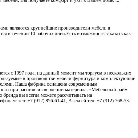
 мебели, Вы получаете комфорт и уют в Вашем доме. ...
рами являются крупнейшие производители мебели в
ся в течении 10 рабочих дней.Есть возможность заказать как
ется с 1997 года, на данный момент мы торгуем в нескольких
ользуемые в производстве мебели фурнитура и комплектующие
ителями. Наша фабрика оснащена современным
сти при распиле и сверлении материала. «Мебельный рай»
 бренда вы всегда можете рассчитывать на
нам: тел: +7 (912) 856-61-41, Алексей тел: +7 (912) 768-53-