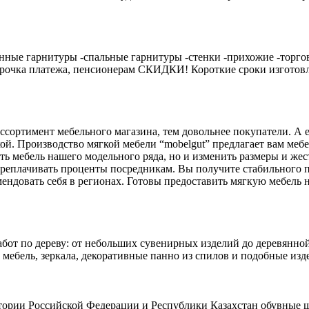
онные гарнитуры -спальные гарнитуры -стенки -прихожие -торго
очка платежа, пенсионерам СКИДКИ! Короткие сроки изготовле
ссортимент мебельного магазина, тем довольнее покупатели. А е
вкой. Производство мягкой мебели “mobelgut” предлагает вам ме
ать мебель нашего модельного ряда, но и изменить размеры и ж
переплачивать проценты посредникам. Вы получите стабильного
мендовать себя в регионах. Готовы предоставить мягкую мебель н
бот по дереву: от небольших сувенирных изделий до деревянной
 мебель, зеркала, декоративные панно из спилов и подобные издел
ритории Российской Федерации и Республики Казахстан обувные 