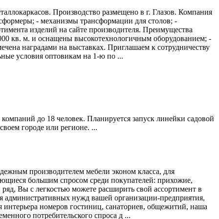
ллокаркасов. Производство размещено в г. Глазов. Компания
нсформеры; - механизмы трансформации для столов; -
ртимента изделий на сайте производителя. Преимущества
00 кв. м. и оснащены высокотехнологичным оборудованием; -
ечена наградами на выставках. Приглашаем к сотрудничеству
ые условия оптовикам на 1-ю по ...
 компаний до 18 человек. Планируется запуск линейки садовой
воем городе или регионе. ...
адежным производителем мебели эконом класса, для
зующиеся большим спросом среди покупателей: прихожие,
 ряд, Вы с легкостью можете расширить свой ассортимент в
для административных нужд вашей организации-предприятия,
я интерьера номеров гостиниц, санаториев, общежитий, наша
еменного потребительского спроса д ...