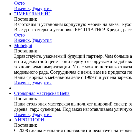
Фото
Ижевск
,
Удмуртия
"1МЕБЕЛЬНЫЙ"
Поставщик
Изготовим и установим корпусную мебель на заказ: -кух
Выезд на замеры и установка БЕСПЛАТНО! Кредит, расср
Фото
Ижевск
,
Удмуртия
Mobelgut
Поставщик
Здравствуйте, уважаемый будущий партнёр. Чем больше а
и по адекватной цене – они вернутся с друзьями за доба
технологиями амортизации. У нас можно не только заказ
модельного ряда. Сотрудничая с нами, вам не придется 
Наша фабрика в мебельном деле с 1999 г. и успела зареко
Ижевск
,
Удмуртия
Столярная мастерская Betta
Поставщик
Наша столярная мастерская выполняет широкий спектр ра
дерева, тару, сувениры. Под заказ изготавливаем уличную
Ижевск
,
Удмуртия
АЙРОННОРИ
Поставщик
С 2008 г.наша компания производит и реализует на тер