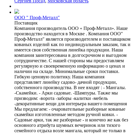
Сергиев Посад
,
Московская область
ООО " Проф-Металл"
Поставщик
Компания производитель ООО « Проф-Металл». Наше
производство находится в Москве . Компания ООО"
Проф-Металл" является производителем и поставщиком
кованых изделий как по индивидуальным заказам, так и
имеется своя собственная линейка продукции. Наша
компания заинтересована в долгосрочном и выгодном
сотрудничестве. С нашей стороны мы предоставляем
регулярную и своевременную информацию о ценах и
наличии на складе. Минимальные сроки поставки.
Гибкую ценовую политику. Наша компания
представляет линейку садово- дачной продукции,
собственного производства. В нее входят : - Мангалы.
-Скамейки. - Арки садовые. -Шампуры. Также мы
призводим: -ворота -заборы -калитки -мебель
-декоративные вещи для интерьера вашего помещения
Мы предлагаем: - очаровательные разборные кованые
скамейки изготовленные методом ручной ковки. -
Садовые арки, так же разборные - и конечно же как без
основного атрибута шумных вечеринок или тихого
семейного отдыха возле мангала, который не только в