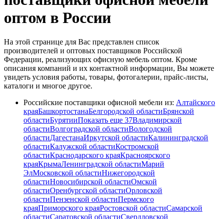
оптом в России
На этой странице для Вас представлен список
производителей и оптовых поставщиков Российской
Федерации, реализующих офисную мебель оптом. Кроме
описания компаний и их контактной информации, Вы можете
увидеть условия работы, товары, фотогалерии, прайс-листы,
каталоги и многое другое.
Российские поставщики офисной мебели из:
Алтайского
края
Башкортостана
Белгородской области
Брянской
области
Бурятии
Показать еще 37
Владимирской
области
Волгоградской области
Вологодской
области
Дагестана
Иркутской области
Калининградской
области
Калужской области
Костромской
области
Краснодарского края
Красноярского
края
Крыма
Ленинградской области
Марий
Эл
Московской области
Нижегородской
области
Новосибирской области
Омской
области
Оренбургской области
Орловской
области
Пензенской области
Пермского
края
Приморского края
Ростовской области
Самарской
области
Саратовской области
Свердловской