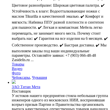
Цветовое разнообразие: Широкая цветовая палитра. ✔️
Устойчивость к влаге: Водоотталкивающие ножки с
маслом Tikurilla и качественной эмалью. ✔️ Комфорт и
мягкость: Набивка ППУ разной плотности и синтепон
для пышности. ✔️ Легкая и компактная: Мебель легко
перемещать, не занимает много места. Почему стоит
выбрать нас: ✔️ Гарантия на все изделия на 6 месяцев. ✔️
Собственное производство. ✔️ Быстрая доставка. ✔️ Мы
выполняем заказы под ваши индивидуальные
параметры. Оставляйте заявки: +7 (903) 066-48-48
Zasidelis.ru ...
Товары
Видео
Фото
Чебоксары
,
Чувашия
ЗАО Титан Мета
Поставщик
У истоков нашего предприятия стояла небольшая группа
инженеров одного из московских НИИ, воспринявшая
всерьез призыв Партии и Правительства организовать
выпуск качественных отечественных товаров народного