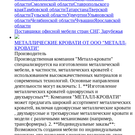
области
Смоленской области
Ставропольского
края
Тамбовской области
Татарстана
Тверской
области
Тульской области
Удмуртии
Ульяновской
области
Челябинской области
Чувашии
Ярославской
области
Поставщики офисной мебели стран СНГ, Зарубежья
МЕТАЛЛИЧЕСКИЕ КРОВАТИ ОТ ООО "МЕТАЛЛ-
КРОВАТИ"
Производитель
Производственная компания "Металл-кровати"
специализируется на изготовлении металлической
мебели, в частности, металлических кроватей с
использованием высококачественных материалов и
современных технологий. Основные направления
деятельности могут включать: 1. **Изготовление
металлических кроватей одноярусных и
двухъярусных**: Компания "МЕТАЛЛ-КРОВАТИ"
может предлагать широкий ассортимент металлических
кроватей, включая одноярусные металлические кровати
, двухъярусные и трехъярусные металлические кровати и
модели с различными механизмами (например,
трансформеры). 2. **Индивидуальные заказы**:
Возможность создания мебели по индивидуальным
проектам, что позволяет клиентам реализовать свои