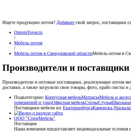
Ищете продукцию оптом?
Добавьте
свой запрос, поставщики са
OptomTovar.ru
/
Мебель оптом
/
Мебель оптом в Свердловской области
Мебель оптом в Св
Производители и поставщики 
Производители и оптовые поставщики, реализующие оптом меб
доставки, а также загрузили свои товары, фото, прайс-листы 
Подкатегории:
Корпусная мебель
Матрасы
Мебель и аксес
помещений и улиц
Офисная мебель
Столы
Стулья
Школьная
Поставщики мебели из:
Екатеринбурга
Каменска-Уральск
ООО "СпецМебель"
Поставщик
Наша компания предоставляет индивидуальные условия о