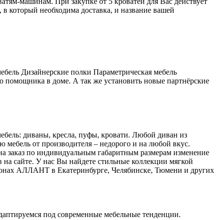
атям-машинам. При закупке от 5 кроватей для Вас действует
 в который необходима доставка, и название вашей
мебель Дизайнерские полки Параметрическая мебель
о помощника в доме. А так же установить новые партнёрские
бель: диваны, кресла, пуфы, кровати. Любой диван из
 мебель от производителя – недорого и на любой вкус.
 на заказ по индивидуальным габаритным размерам изменение
 на сайте. У нас Вы найдете стильные коллекции мягкой
лонах АЛЛАНТ в Екатеринбурге, Челябинске, Тюмени и других
даптируемся под современные мебельные тенденции.