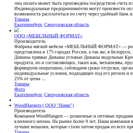
лиц оплата может быть произведена посредством счета 
Индивидуальные предприниматели могут произвести опла
возможность расплатиться по счету через удобный банк и
Товары
Екатеринбург
,
Свердловская область
ООО «МЕБЕЛЬНЫЙ ФОРМАТ»
Производитель
Фабрика мягкой мебели «МЕБЕЛЬНЫЙ ФОРМАТ» — российс
представлена в 175 городах России, а так же, в Белоруси
Диваны прямые Диваны угловые Диваны модульные Кре
продукта, но и составляющих, таких как, механизмы, пру
формируем оперативно, соблюдаем сроки отгрузки, орг
индивидуальные условия, подходящие под его регион и ег
25% от цены ...
Товары
Фото
Екатеринбург
,
Свердловская область
WoodHangers ( OOO "Нами")
Производитель
Компания WoodHangers — розничные и оптовые продажи н
клеенного шпона. На рынке более 9 лет. Наша компания
лучшие вешалки, которые стали хитом продаж из всех пре
Товары