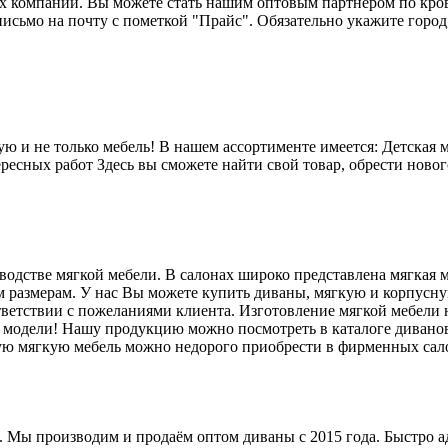
х компаний. Вы можете стать нашим оптовым партнером по кров
исьмо на почту с пометкой "Прайс". Обязательно укажите город,
ю и не только мебель! В нашем ассортименте имеется: Детская 
есных работ Здесь вы сможете найти свой товар, обрести новог
стве мягкой мебели. В салонах широко представлена мягкая ме
 размерам. У нас Вы можете купить диваны, мягкую и корпусную
тветствии с пожеланиями клиента. Изготовление мягкой мебели
 модели! Нашу продукцию можно посмотреть в каталоге диванов
гую мягкую мебель можно недорого приобрести в фирменных са
 Мы производим и продаём оптом диваны с 2015 года. Быстро а