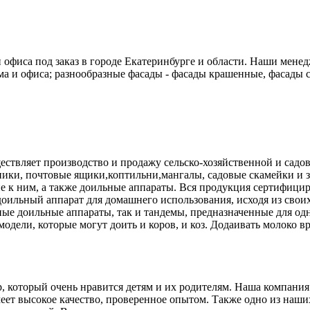
 офиса под заказ в городе Екатеринбурге и области. Наши менед
ома и офиса; разнообразные фасады - фасады крашенные, фасады
твляет производство и продажу сельско-хозяйственной и садов
ники, почтовые ящики,коптильни,мангалы, садовые скамейки и
е к ним, а также доильные аппараты. Вся продукция сертифици
оильный аппарат для домашнего использования, исходя из своих
ные доильные аппараты, так и тандемы, предназначенные для о
модели, которые могут доить и коров, и коз. Додаивать молоко в
 который очень нравится детям и их родителям. Наша компания 
еет высокое качество, проверенное опытом. Также одно из наши