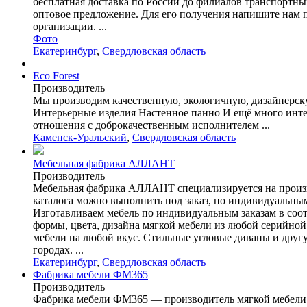
бесплатная доставка по России до филиалов транспортны
оптовое предложение. Для его получения напишите нам п
организации. ...
Фото
Екатеринбург
,
Свердловская область
Eco Forest
Производитель
Мы производим качественную, экологичную, дизайнерску
Интерьерные изделия Настенное панно И ещё много интер
отношения с доброкачественным исполнителем ...
Каменск-Уральский
,
Свердловская область
Мебельная фабрика АЛЛАНТ
Производитель
Мебельная фабрика АЛЛАНТ специализируется на производ
каталога можно выполнить под заказ, по индивидуальным
Изготавливаем мебель по индивидуальным заказам в соо
формы, цвета, дизайна мягкой мебели из любой серийной
мебели на любой вкус. Стильные угловые диваны и дру
городах. ...
Екатеринбург
,
Свердловская область
Фабрика мебели ФМ365
Производитель
Фабрика мебели ФМ365 — производитель мягкой мебели.