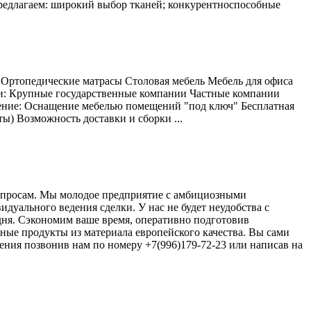
редлагаем: широкий выбор тканей; конкурентноспособные
 Ортопедические матрасы Столовая мебель Мебель для офиса
ки: Крупные государственные компании Частные компании
ние: Оснащение мебелью помещений "под ключ" Бесплатная
ы) Возможность доставки и сборки ...
 запросам. Мы молодое предприятие с амбициозными
дуального ведения сделки. У нас не будет неудобства с
дня. Сэкономим ваше время, оперативно подготовив
нные продукты из материала европейского качества. Вы сами
ения позвонив нам по номеру +7(996)179-72-23 или написав на