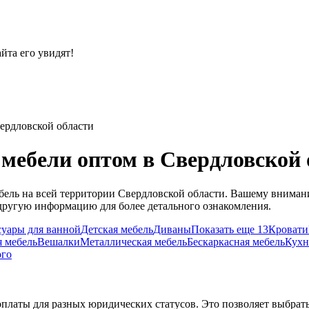
йта его увидят!
ердловской области
мебели оптом в Свердловской 
ель на всей территории Свердловской области. Вашему внимани
и другую информацию для более детального ознакомления.
суары для ванной
Детская мебель
Диваны
Показать еще 13
Кровати
 мебель
Вешалки
Металлическая мебель
Бескаркасная мебель
Кух
ого
платы для разных юридических статусов. Это позволяет выбрат