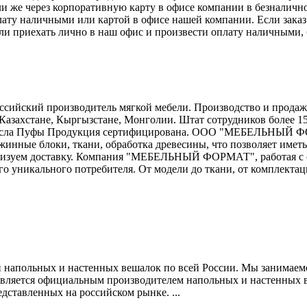
или же через корпоративную карту в офисе компании в безналич
ту наличными или картой в офисе нашей компании. Если заказ 
ли приехать лично в наш офис и произвести оплату наличными, б
кий производитель мягкой мебели. Производство и продажа 
, Казахстане, Кыргызстане, Монголии. Штат сотрудников более 1
сла Пуфы Продукция сертифицирована. ООО "МЕБЕЛЬНЫЙ ФОРМ
жинные блоки, ткани, обработка древесины, что позволяет иметь
анизуем доставку. Компания "МЕБЕЛЬНЫЙ ФОРМАТ", работая с 
о уникального потребителя. От модели до ткани, от комплектац
апольных и настенных вешалок по всей России. Мы занимаемся
 является официальным производителем напольных и настенных
дставленных на российском рынке. ...