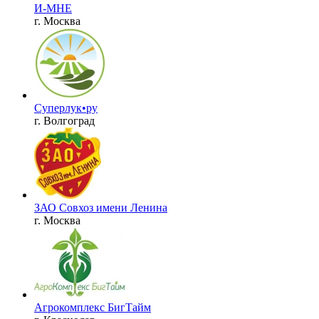
И-МНЕ
г. Москва
Суперлук•ру
г. Волгоград
ЗАО Совхоз имени Ленина
г. Москва
Агрокомплекс БигТайм