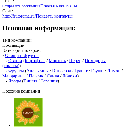
Email:
Показать контакты
Отправить сообщение
Сайт:
http://frutorama.ru/
Показать контакты
Основная информация:
Тип компании:
Поставщик
Категории товаров:
•
Овощи и фрукты
-
Овощи
(
Картофель
/
Морковь
/
Перец
/
Помидоры
(томаты)
)
-
Фрукты
(
Апельсины
/
Виноград
/
Гранат
/
Груши
/
Лимон
/
Мандарины
/
Персик
/
Слива
/
Яблоки
)
-
Ягоды
(
Вишня
/
Черешня
)
Похожие компании: