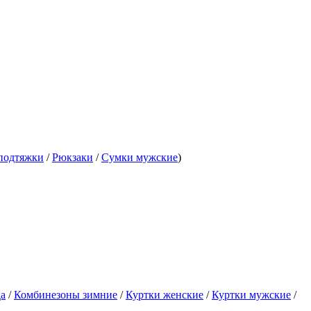
подтяжки
/
Рюкзаки
/
Сумки мужские
)
да
/
Комбинезоны зимние
/
Куртки женские
/
Куртки мужские
/