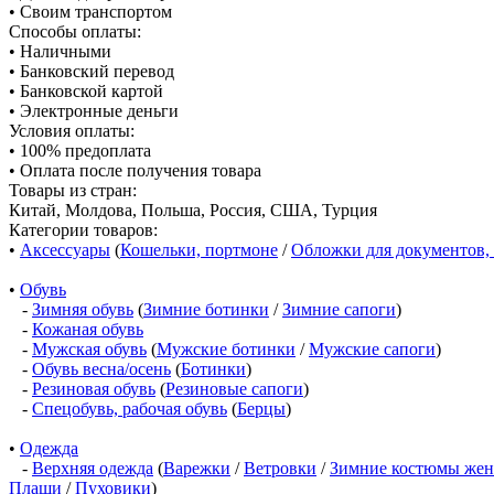
• Своим транспортом
Способы оплаты:
• Наличными
• Банковский перевод
• Банковской картой
• Электронные деньги
Условия оплаты:
• 100% предоплата
• Оплата после получения товара
Товары из стран:
Китай, Молдова, Польша, Россия, США, Турция
Категории товаров:
•
Аксессуары
(
Кошельки, портмоне
/
Обложки для документов,
•
Обувь
-
Зимняя обувь
(
Зимние ботинки
/
Зимние сапоги
)
-
Кожаная обувь
-
Мужская обувь
(
Мужские ботинки
/
Мужские сапоги
)
-
Обувь весна/осень
(
Ботинки
)
-
Резиновая обувь
(
Резиновые сапоги
)
-
Спецобувь, рабочая обувь
(
Берцы
)
•
Одежда
-
Верхняя одежда
(
Варежки
/
Ветровки
/
Зимние костюмы жен
Плащи
/
Пуховики
)