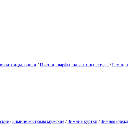
 визитницы, папки
/
Платки, шарфы, палантины, снуды
/
Ремни, 
ские
/
Зимние костюмы мужские
/
Зимние куртки
/
Зимняя одеж