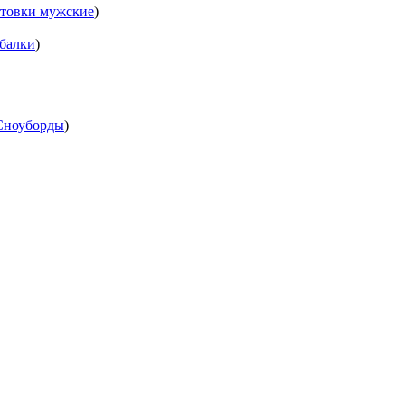
товки мужские
)
балки
)
Сноуборды
)