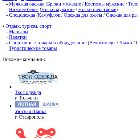
-
Мужская одежда
(
Брюки мужские
/
Костюмы мужские
/
Толс
-
Нижнее белье
(
Носки мужские
/
Носки шерстяные
)
-
Спецодежда
(
Камуфляж
/
Одежда для охоты
/
Одежда для ры
•
Отдых, туризм, спорт
-
Мангалы
-
Палатки
-
Спортивные товары и оборудование
(
Велосипеды
/
Лыжи
/
-
Туристические товары
Похожие компании:
Твоя одежда
г. Тольятти
Уютная Шапка
г. Ставрополь