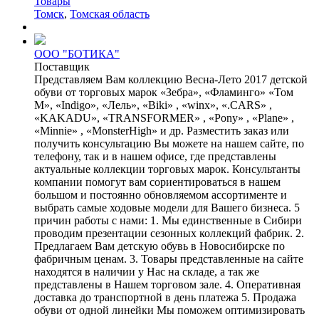
Товары
Томск
,
Томская область
ООО "БОТИКА"
Поставщик
Представляем Вам коллекцию Весна-Лето 2017 детской
обуви от торговых марок «Зебра», «Фламинго» «Том
М», «Indigo», «Лель», «Biki» , «winx», «.CARS» ,
«KAKADU», «TRANSFORMER» , «Pony» , «Plane» ,
«Minnie» , «MonsterHigh» и др. Разместить заказ или
получить консультацию Вы можете на нашем сайте, по
телефону, так и в нашем офисе, где представлены
актуальные коллекции торговых марок. Консультанты
компании помогут вам сориентироваться в нашем
большом и постоянно обновляемом ассортименте и
выбрать самые ходовые модели для Вашего бизнеса. 5
причин работы с нами: 1. Мы единственные в Сибири
проводим презентации сезонных коллекций фабрик. 2.
Предлагаем Вам детскую обувь в Новосибирске по
фабричным ценам. 3. Товары представленные на сайте
находятся в наличии у Нас на складе, а так же
представлены в Нашем торговом зале. 4. Оперативная
доставка до транспортной в день платежа 5. Продажа
обуви от одной линейки Мы поможем оптимизировать