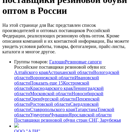
оптом в России
На этой странице для Вас представлен список
производителей и оптовых поставщиков Российской
Федерации, реализующих резиновую обувь оптом. Кроме
описания компаний и их контактной информации, Вы можете
увидеть условия работы, товары, фотогалерии, прайс-листы,
каталоги и многое другое.
Группы товаров:
Галоши
Резиновые сапоги
Российские поставщики резиновой обуви из:
Алтайского края
Астраханской области
Вологодской
области
Воронежской области
Ивановской
области
Показать еще 15
Костромской
области
Краснодарского края
Ленинградской
области
Московской области
Новосибирской
области
Оренбургской области
Пензенской
области
Ростовской области
Свердловской
области
Ставропольского края
Татарстана
Томской
области
Удмуртии
Чувашии
Ярославской области
Поставщики резиновой обуви стран СНГ, Зарубежья
ООО "АЛИ"