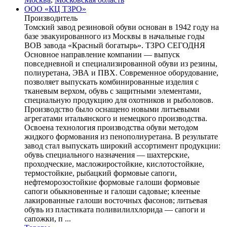
ООО «КЦ ТЗРО»
Производитель
Томский завод резиновой обуви основан в 1942 году на
базе эвакуированного из Москвы в начальные годы
ВОВ завода «Красный богатырь». ТЗРО СЕГОДНЯ
Основное направление компании — выпуск
повседневной и специализированной обуви из резины,
полиуретана, ЭВА и ПВХ. Современное оборудование,
позволяет выпускать комбинированные изделия с
тканевым верхом, обувь с защитными элементами,
специальную продукцию для охотников и рыболовов.
Производство было оснащено новыми литьевыми
агрегатами итальянского и немецкого производства.
Освоена технология производства обуви методом
жидкого формования из пенополиуретана. В результате
завод стал выпускать широкий ассортимент продукции:
обувь специального назначения — шахтерские,
проходческие, масложиростойкие, кислотостойкие,
термостойкие, рыбацкий формовые сапоги,
нефтеморозостойкие формовые галоши формовые
сапоги обыкновенные и галоши садовые; клееные
лакированные галоши восточных фасонов; литьевая
обувь из пластиката поливилилхлорида — сапоги и
сапожки, п ...