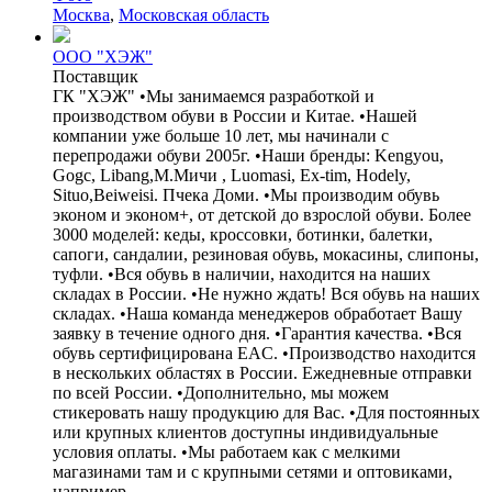
Москва
,
Московская область
ООО "ХЭЖ"
Поставщик
ГК "ХЭЖ" •Мы занимаемся разработкой и
производством обуви в России и Китае. •Нашей
компании уже больше 10 лет, мы начинали с
перепродажи обуви 2005г. •Наши бренды: Kengyou,
Gogc, Libang,М.Мичи , Luomasi, Ex-tim, Hodely,
Situo,Beiweisi. Пчека Доми. •Мы производим обувь
эконом и эконом+, от детской до взрослой обуви. Более
3000 моделей: кеды, кроссовки, ботинки, балетки,
сапоги, сандалии, резиновая обувь, мокасины, слипоны,
туфли. •Вся обувь в наличии, находится на наших
складах в России. •Не нужно ждать! Вся обувь на наших
складах. •Наша команда менеджеров обработает Вашу
заявку в течение одного дня. •Гарантия качества. •Вся
обувь сертифицирована EAC. •Производство находится
в нескольких областях в России. Ежедневные отправки
по всей России. •Дополнительно, мы можем
стикеровать нашу продукцию для Вас. •Для постоянных
или крупных клиентов доступны индивидуальные
условия оплаты. •Мы работаем как с мелкими
магазинами там и с крупными сетями и оптовиками,
например ...