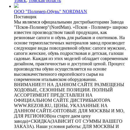
Томск
,
Томская область
ООО "Полимер-Обувь" NORDMAN
Поставщик
Мы являемся официальными дистрибьюторами Завода
"Псков-Полимер"(NordMan). «Псков - Полимер» широко
известен производством такой продукции, как
резиновые сапоги и обувь для рыбаков и охотников. На
основе термопластичных материалов завод производит
следующие виды повседневной обуви: сапоги мужские,
сапоги женские, обувь подростковая и детская, галоши
садовые. Каждая из этих моделей обладает современным
дизайном, практичностью и доступной ценой. Процесс
производства обуви осуществляется на основе
высококачественного европейского сырья на
современном итальянском оборудовании.
ВНИМАНИЕ!!! НА ДАННОМ САЙТЕ РАЗМЕЩЕНЫ
ХОДОВЫЕ, СЕЗОННЫЕ ПОЗИЦИИ. ПОЛНЫЙ
АССОРТИМЕНТ ПРЕДСТАВЛЕН НА
ОФИЦИАЛЬНОМ САЙТЕ ДИСТРИБЬЮТОРА
WWW.REZOB.RU, ЦЕНЫ, УКАЗАННЫЕ НА
ДАННОМ САЙТЕ-ОПТОВЫЕ ДЛЯ МОСКВЫ И МО,
ДЛЯ РЕГИОНОВ(на старте даем цену
завода)+СКИДКА(ЗАВИСИТ ОТ СУММЫ ВАШЕГО
ЗАКАЗА). Наши условия работы: ДЛЯ МОСКВЫ И