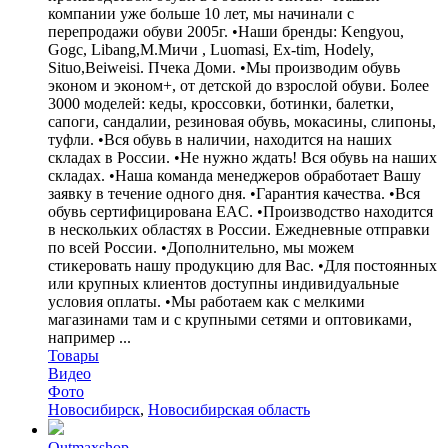
компании уже больше 10 лет, мы начинали с
перепродажи обуви 2005г. •Наши бренды: Kengyou,
Gogc, Libang,М.Мичи , Luomasi, Ex-tim, Hodely,
Situo,Beiweisi. Пчека Доми. •Мы производим обувь
эконом и эконом+, от детской до взрослой обуви. Более
3000 моделей: кеды, кроссовки, ботинки, балетки,
сапоги, сандалии, резиновая обувь, мокасины, слипоны,
туфли. •Вся обувь в наличии, находится на наших
складах в России. •Не нужно ждать! Вся обувь на наших
складах. •Наша команда менеджеров обработает Вашу
заявку в течение одного дня. •Гарантия качества. •Вся
обувь сертифицирована EAC. •Производство находится
в нескольких областях в России. Ежедневные отправки
по всей России. •Дополнительно, мы можем
стикеровать нашу продукцию для Вас. •Для постоянных
или крупных клиентов доступны индивидуальные
условия оплаты. •Мы работаем как с мелкими
магазинами там и с крупными сетями и оптовиками,
например ...
Товары
Видео
Фото
Новосибирск
,
Новосибирская область
Outmaxshop