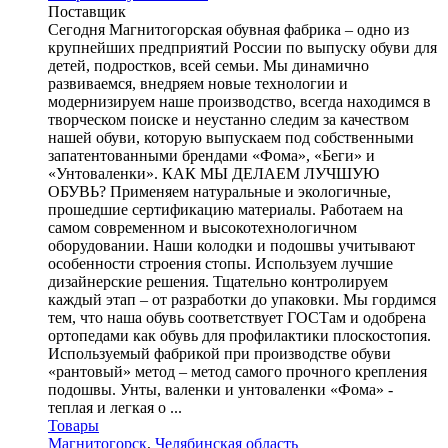
Поставщик
Сегодня Магнитогорская обувная фабрика – одно из
крупнейших предприятий России по выпуску обуви для
детей, подростков, всей семьи. Мы динамично
развиваемся, внедряем новые технологии и
модернизируем наше производство, всегда находимся в
творческом поиске и неустанно следим за качеством
нашей обуви, которую выпускаем под собственными
запатентованными брендами «Фома», «Беги» и
«Унтоваленки». КАК МЫ ДЕЛАЕМ ЛУЧШУЮ
ОБУВЬ? Применяем натуральные и экологичные,
прошедшие сертификацию материалы. Работаем на
самом современном и высокотехнологичном
оборудовании. Наши колодки и подошвы учитывают
особенности строения стопы. Используем лучшие
дизайнерские решения. Тщательно контролируем
каждый этап – от разработки до упаковки. Мы гордимся
тем, что наша обувь соответствует ГОСТам и одобрена
ортопедами как обувь для профилактики плоскостопия.
Используемый фабрикой при производстве обуви
«рантовый» метод – метод самого прочного крепления
подошвы. Унты, валенки и унтоваленки «Фома» -
теплая и легкая о ...
Товары
Магнитогорск
,
Челябинская область