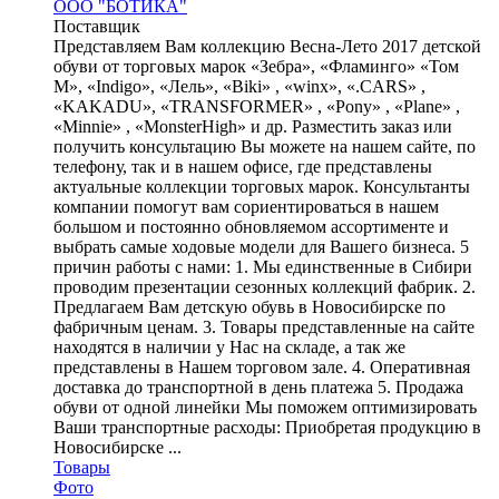
ООО "БОТИКА"
Поставщик
Представляем Вам коллекцию Весна-Лето 2017 детской
обуви от торговых марок «Зебра», «Фламинго» «Том
М», «Indigo», «Лель», «Biki» , «winx», «.CARS» ,
«KAKADU», «TRANSFORMER» , «Pony» , «Plane» ,
«Minnie» , «MonsterHigh» и др. Разместить заказ или
получить консультацию Вы можете на нашем сайте, по
телефону, так и в нашем офисе, где представлены
актуальные коллекции торговых марок. Консультанты
компании помогут вам сориентироваться в нашем
большом и постоянно обновляемом ассортименте и
выбрать самые ходовые модели для Вашего бизнеса. 5
причин работы с нами: 1. Мы единственные в Сибири
проводим презентации сезонных коллекций фабрик. 2.
Предлагаем Вам детскую обувь в Новосибирске по
фабричным ценам. 3. Товары представленные на сайте
находятся в наличии у Нас на складе, а так же
представлены в Нашем торговом зале. 4. Оперативная
доставка до транспортной в день платежа 5. Продажа
обуви от одной линейки Мы поможем оптимизировать
Ваши транспортные расходы: Приобретая продукцию в
Новосибирске ...
Товары
Фото