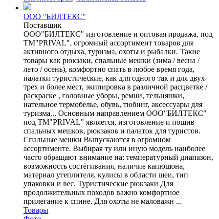
ООО "БИЛТЕКС"
Поставщик
ООО"БИЛТЕКС" изготовление и оптовая продажа, под
ТМ"PRIVAL", огромный ассортимент товаров для
активного отдыха, туризма, охоты и рыбалки. Такие
товары как рюкзаки, спальные мешки (зима / весна /
лето / осень), комфортно спать в любое время года,
палатки туристические, как для одного так и для двух-
трех и более мест, экипировка в различной расцветке /
раскраске , головные уборы, ремни, тельняшки,
нательное термобелье, обувь, тюбинг, аксессуары для
туризма... Основным направлением ООО"БИЛТЕКС"
под ТМ"PRIVAL" является, изготовление и пошив
спальных мешков, рюкзаков и палаток для туристов.
Спальные мешки Выпускаются в огромном
ассортименте. Выбирая ту или иную модель наиболее
часто обращают внимание на: температурный диапазон,
возможность состёгивания, наличие капюшона,
материал утеплителя, кулисы в области шеи, тип
упаковки и вес. Туристические рюкзаки Для
продолжительных походов важно комфортное
прилегание к спине. Для охоты не маловажн ...
Товары
Фото