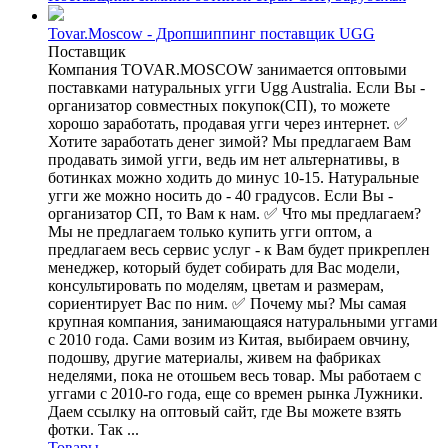
Tovar.Moscow - Дропшиппинг поставщик UGG
Поставщик
Компания TOVAR.MOSCOW занимается оптовыми
поставками натуральных угги Ugg Australia. Если Вы -
организатор совместных покупок(СП), то можете
хорошо заработать, продавая угги через интернет. ✅
Хотите заработать денег зимой? Мы предлагаем Вам
продавать зимой угги, ведь им нет альтернативы, в
ботинках можно ходить до минус 10-15. Натуральные
угги же можно носить до - 40 градусов. Если Вы -
организатор СП, то Вам к нам. ✅ Что мы предлагаем?
Мы не предлагаем только купить угги оптом, а
предлагаем весь сервис услуг - к Вам будет прикреплен
менеджер, который будет собирать для Вас модели,
консультировать по моделям, цветам и размерам,
сориентирует Вас по ним. ✅ Почему мы? Мы самая
крупная компания, занимающаяся натуральными уггами
с 2010 года. Сами возим из Китая, выбираем овчину,
подошву, другие материалы, живем на фабриках
неделями, пока не отошьем весь товар. Мы работаем с
уггами с 2010-го года, еще со времен рынка Лужники.
Даем ссылку на оптовый сайт, где Вы можете взять
фотки. Так ...
Товары