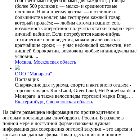
собственными видеобзорами для каждого (!) товара
(более 500 роликов); — мелко- и среднеоптовые
поставки. Наши преимущества: — в отличие от
большинства коллег, мы тестируем каждый товар,
который продаём; — любим автоматизацию: есть
возможность оперативно получать остатки товара через
личный кабинет. Если потребуются какие-нибудь
технические нововведения, можем реализовать в
кратчайшие сроки; — у нас небольшой коллектив, нет
лишней бюрократии, возможны любые индивидуальные
условия. ...
Москва
,
Московская область
ООО "Манарага"
Поставщик
Снаряжение для туризма, спорта и активного отдыха -
торговых марок RockLand, GreenLand, HellSnowboards и
Манарага, а также велосипеды торговой марки Drag. ...
Екатеринбург
,
Свердловская область
На сайте размещена информация по производителям и
оптовым поставщикам сноубордов в России. В разделе в
полной мере и доступной форме изложена нужная
информация для совершения оптовой закупки – это адреса и
контактные данные фирм. Товар здесь описан в полном