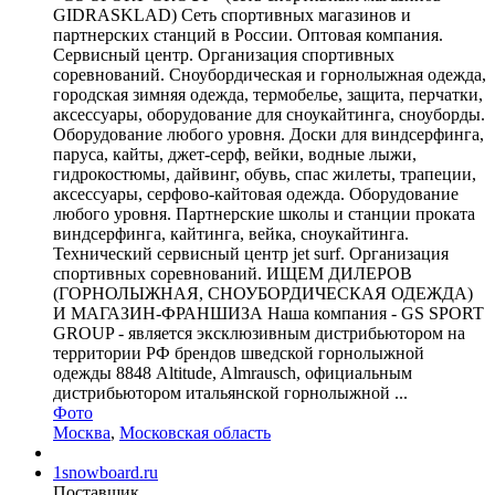
GIDRASKLAD) Сеть спортивных магазинов и
партнерских станций в России. Оптовая компания.
Сервисный центр. Организация спортивных
соревнований. Сноубордическая и горнолыжная одежда,
городская зимняя одежда, термобелье, защита, перчатки,
аксессуары, оборудование для сноукайтинга, сноуборды.
Оборудование любого уровня. Доски для виндсерфинга,
паруса, кайты, джет-серф, вейки, водные лыжи,
гидрокостюмы, дайвинг, обувь, спас жилеты, трапеции,
аксессуары, серфово-кайтовая одежда. Оборудование
любого уровня. Партнерские школы и станции проката
виндсерфинга, кайтинга, вейка, сноукайтинга.
Технический сервисный центр jet surf. Организация
спортивных соревнований. ИЩЕМ ДИЛЕРОВ
(ГОРНОЛЫЖНАЯ, СНОУБОРДИЧЕСКАЯ ОДЕЖДА)
И МАГАЗИН-ФРАНШИЗА Наша компания - GS SPORT
GROUP - является эксклюзивным дистрибьютором на
территории РФ брендов шведской горнолыжной
одежды 8848 Altitude, Almrausch, официальным
дистрибьютором итальянской горнолыжной ...
Фото
Москва
,
Московская область
1snowboard.ru
Поставщик