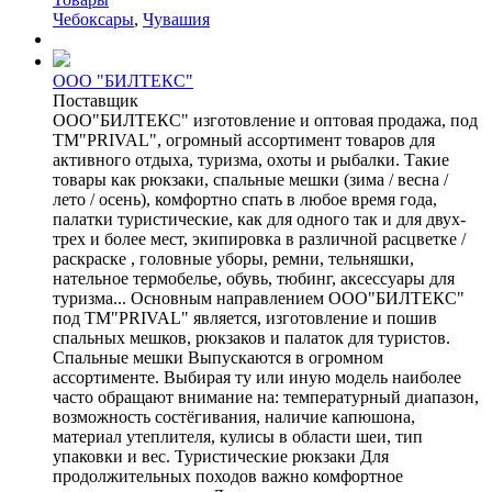
Чебоксары
,
Чувашия
ООО "БИЛТЕКС"
Поставщик
ООО"БИЛТЕКС" изготовление и оптовая продажа, под
ТМ"PRIVAL", огромный ассортимент товаров для
активного отдыха, туризма, охоты и рыбалки. Такие
товары как рюкзаки, спальные мешки (зима / весна /
лето / осень), комфортно спать в любое время года,
палатки туристические, как для одного так и для двух-
трех и более мест, экипировка в различной расцветке /
раскраске , головные уборы, ремни, тельняшки,
нательное термобелье, обувь, тюбинг, аксессуары для
туризма... Основным направлением ООО"БИЛТЕКС"
под ТМ"PRIVAL" является, изготовление и пошив
спальных мешков, рюкзаков и палаток для туристов.
Спальные мешки Выпускаются в огромном
ассортименте. Выбирая ту или иную модель наиболее
часто обращают внимание на: температурный диапазон,
возможность состёгивания, наличие капюшона,
материал утеплителя, кулисы в области шеи, тип
упаковки и вес. Туристические рюкзаки Для
продолжительных походов важно комфортное