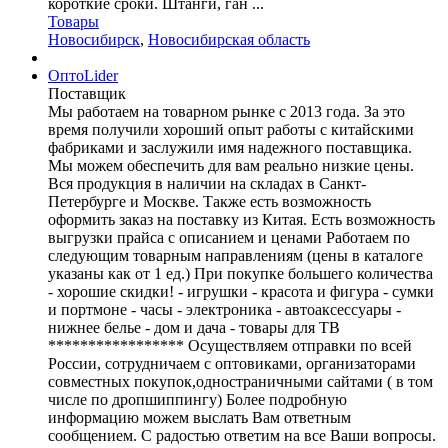
короткие сроки. Штанги, ган ...
Товары
Новосибирск
,
Новосибирская область
ОптоLider
Поставщик
Мы работаем на товарном рынке с 2013 года. За это
время получили хороший опыт работы с китайскими
фабриками и заслужили имя надежного поставщика.
Мы можем обеспечить для вам реально низкие цены.
Вся продукция в наличии на складах в Санкт-
Петербурге и Москве. Также есть возможность
оформить заказ на поставку из Китая. Есть возможность
выгрузки прайса с описанием и ценами Работаем по
следующим товарным направлениям (цены в каталоге
указаны как от 1 ед.) При покупке большего количества
- хорошие скидки! - игрушки - красота и фигура - сумки
и портмоне - часы - электроника - автоаксессуары -
нижнее белье - дом и дача - товары для ТВ
***************** Осуществляем отправки по всей
России, сотрудничаем с оптовиками, организаторами
совместных покупок,одностраничными сайтами ( в том
числе по дропшиппингу) Более подробную
информацию можем выслать Вам ответным
сообщением. С радостью ответим на все Ваши вопросы.