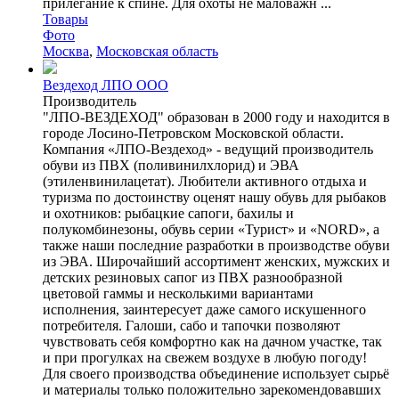
прилегание к спине. Для охоты не маловажн ...
Товары
Фото
Москва
,
Московская область
Вездеход ЛПО ООО
Производитель
"ЛПО-ВЕЗДЕХОД" образован в 2000 году и находится в
городе Лосино-Петровском Московской области.
Компания «ЛПО-Вездеход» - ведущий производитель
обуви из ПВХ (поливинилхлорид) и ЭВА
(этиленвинилацетат). Любители активного отдыха и
туризма по достоинству оценят нашу обувь для рыбаков
и охотников: рыбацкие сапоги, бахилы и
полукомбинезоны, обувь серии «Турист» и «NORD», а
также наши последние разработки в производстве обуви
из ЭВА. Широчайший ассортимент женских, мужских и
детских резиновых сапог из ПВХ разнообразной
цветовой гаммы и несколькими вариантами
исполнения, заинтересует даже самого искушенного
потребителя. Галоши, сабо и тапочки позволяют
чувствовать себя комфортно как на дачном участке, так
и при прогулках на свежем воздухе в любую погоду!
Для своего производства объединение использует сырьё
и материалы только положительно зарекомендовавших