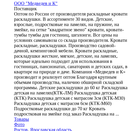
ООО "Медведев и К"
Поставщик
Оптом по России от производителя раскладные кровати
раскладушки. В ассортименте 30 видов. Детские,
взрослые, подростковые на ламелях, на пружине, на
змейке, на сетке "квадратное звено" кровати, кровати-
тумбы тумбы для гостиниц, шезлонги. Все цены на
условиях самовывоза со склада производителя. Кровати
раскладные, раскладушки. Производство садовой-
дачной, кемпинговой мебели. Кровати раскладные,
раскладушки жесткие, мягкие, детские, на ламелях,
которые идеально подходит для использования в
гостиницах, пансионатах, санаториях и детских садах, в
квартире на природе и даче. Компания «Медведев и К»
производит и реализует оптом Благодаря крупным
объемам производства, наличию обширной складской
программы. Детские раскладушки до 60 кг Раскладушка
детская на ламелях(КТК-ЛМ) Раскладушка детская
(КТК) Раскладушка детская с матрасом 3см (КТК-М30)
Раскладушка детская с матрасом 6см (КТК-М60)
Подростковые раскладушки до 70 кг Кровать
подростковая на змейке под заказ Раскладушка на ...
Товары
Фото
Ростов
,
Ярославская область