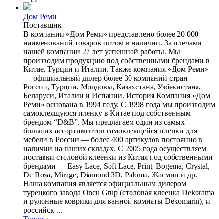
Дом Реми
Поставщик
В компании «Дом Реми» представлено более 20 000
наименований товаров оптом в наличии. За плечами
нашей компании 27 лет успешной работы. Мы
производим продукцию под собственными брендами в
Китае, Турции и Италии. Также компания «Дом Реми»
— официальный дилер более 30 компаний стран
России, Турции, Молдовы, Казахстана, Узбекистана,
Беларуси, Италии и Испании. История Компания «Дом
Реми» основана в 1994 году. С 1998 года мы производим
самоклеящуюся пленку в Китае под собственным
брендом “D&B”. Мы предлагаем один из самых
больших ассортиментов самоклеящейся пленки для
мебели в России — более 400 артикулов постоянно в
наличии на наших складах. С 2005 года осуществляем
поставки столовой клеенки из Китая под собственными
брендами — Easy Lace, Soft Lace, Print, Bogema, Crystal,
De Rosa, Mirage, Diamond 3D, Paloma, Жасмин и др.
Наша компания является официальным дилером
турецкого завода Oncu Grup (столовая клеенка Dekorama
и рулонные коврики для ванной комнаты Dekomarin), и
российск ...
Товары