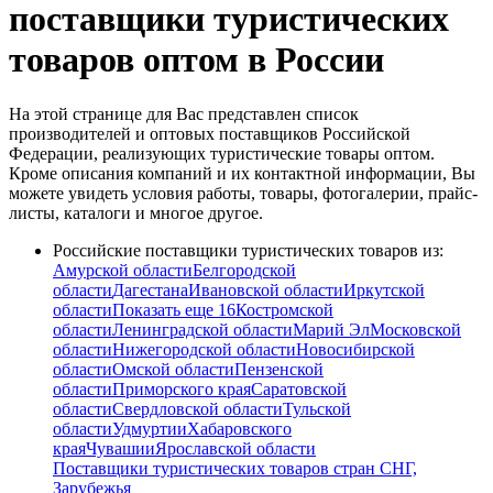
поставщики туристических
товаров оптом в России
На этой странице для Вас представлен список
производителей и оптовых поставщиков Российской
Федерации, реализующих туристические товары оптом.
Кроме описания компаний и их контактной информации, Вы
можете увидеть условия работы, товары, фотогалерии, прайс-
листы, каталоги и многое другое.
Российские поставщики туристических товаров из:
Амурской области
Белгородской
области
Дагестана
Ивановской области
Иркутской
области
Показать еще 16
Костромской
области
Ленинградской области
Марий Эл
Московской
области
Нижегородской области
Новосибирской
области
Омской области
Пензенской
области
Приморского края
Саратовской
области
Свердловской области
Тульской
области
Удмуртии
Хабаровского
края
Чувашии
Ярославской области
Поставщики туристических товаров стран СНГ,
Зарубежья