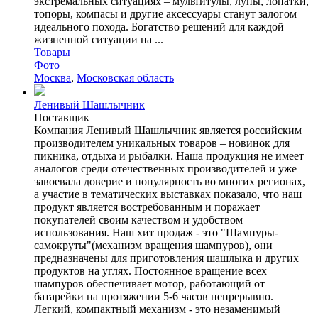
экстремальных ситуациях – мультитулы, лупы, лопатки,
топоры, компасы и другие аксессуары станут залогом
идеального похода. Богатство решений для каждой
жизненной ситуации на ...
Товары
Фото
Москва
,
Московская область
Ленивый Шашлычник
Поставщик
Компания Ленивый Шашлычник является российским
производителем уникальных товаров – новинок для
пикника, отдыха и рыбалки. Наша продукция не имеет
аналогов среди отечественных производителей и уже
завоевала доверие и популярность во многих регионах,
а участие в тематических выставках показало, что наш
продукт является востребованным и поражает
покупателей своим качеством и удобством
использования. Наш хит продаж - это "Шампуры-
самокруты"(механизм вращения шампуров), они
предназначены для приготовления шашлыка и других
продуктов на углях. Постоянное вращение всех
шампуров обеспечивает мотор, работающий от
батарейки на протяжении 5-6 часов непрерывно.
Легкий, компактный механизм - это незаменимый