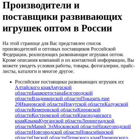
Производители и
поставщики развивающих
игрушек оптом в России
На этой странице для Вас представлен список
производителей и оптовых поставщиков Российской
Федерации, реализующих развивающие игрушки оптом.
Кроме описания компаний и их контактной информации, Вы
можете увидеть условия работы, товары, фотогалерии, прайс-
листы, каталоги и многое другое.
Российские поставщики развивающих игрушек из:
Алтайского края
Амурской
области
Башкортостана
Белгородской
области
Владимирской области
Показать еще
29
Ивановской области
Иркутской области
Калужской
области
Кемеровской области
Кировской
области
Костромской области
Краснодарского
края
Крыма
Курганской области
Ленинградской
области
Марий Эл
Московской области
Нижегородской
области
Новгородской области
Новосибирской
области
Омской области
Пермского края
Приморского