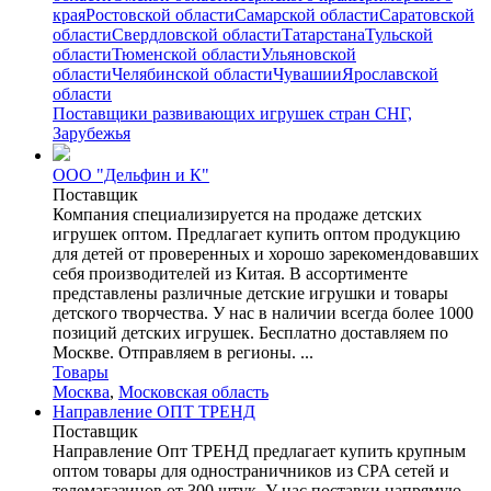
края
Ростовской области
Самарской области
Саратовской
области
Свердловской области
Татарстана
Тульской
области
Тюменской области
Ульяновской
области
Челябинской области
Чувашии
Ярославской
области
Поставщики развивающих игрушек стран СНГ,
Зарубежья
ООО "Дельфин и К"
Поставщик
Компания специализируется на продаже детских
игрушек оптом. Предлагает купить оптом продукцию
для детей от проверенных и хорошо зарекомендовавших
себя производителей из Китая. В ассортименте
представлены различные детские игрушки и товары
детского творчества. У нас в наличии всегда более 1000
позиций детских игрушек. Бесплатно доставляем по
Москве. Отправляем в регионы. ...
Товары
Москва
,
Московская область
Направление ОПТ ТРЕНД
Поставщик
Направление Опт ТРЕНД предлагает купить крупным
оптом товары для одностраничников из CPA сетей и
телемагазинов от 300 штук. У нас поставки напрямую