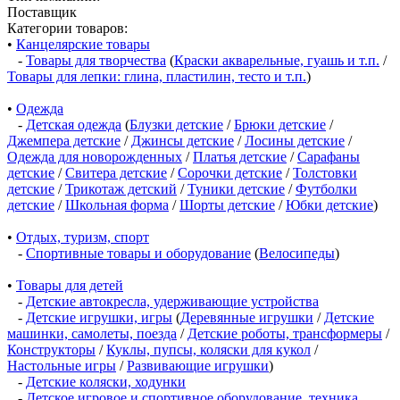
Поставщик
Категории товаров:
•
Канцелярские товары
-
Товары для творчества
(
Краски акварельные, гуашь и т.п.
/
Товары для лепки: глина, пластилин, тесто и т.п.
)
•
Одежда
-
Детская одежда
(
Блузки детские
/
Брюки детские
/
Джемпера детские
/
Джинсы детские
/
Лосины детские
/
Одежда для новорожденных
/
Платья детские
/
Сарафаны
детские
/
Свитера детские
/
Сорочки детские
/
Толстовки
детские
/
Трикотаж детский
/
Туники детские
/
Футболки
детские
/
Школьная форма
/
Шорты детские
/
Юбки детские
)
•
Отдых, туризм, спорт
-
Спортивные товары и оборудование
(
Велосипеды
)
•
Товары для детей
-
Детские автокресла, удерживающие устройства
-
Детские игрушки, игры
(
Деревянные игрушки
/
Детские
машинки, самолеты, поезда
/
Детские роботы, трансформеры
/
Конструкторы
/
Куклы, пупсы, коляски для кукол
/
Настольные игры
/
Развивающие игрушки
)
-
Детские коляски, ходунки
-
Детское игровое и спортивное оборудование, техника