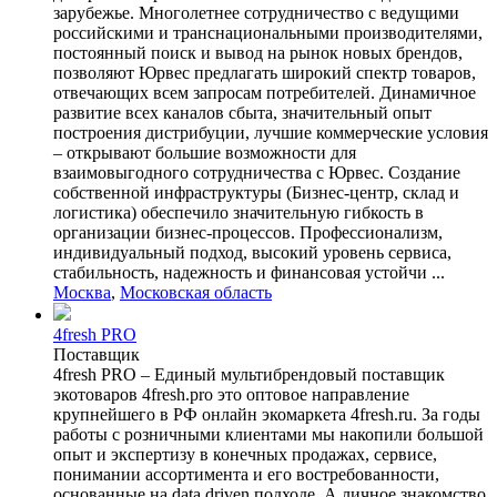
зарубежье. Многолетнее сотрудничество с ведущими
российскими и транснациональными производителями,
постоянный поиск и вывод на рынок новых брендов,
позволяют Юрвес предлагать широкий спектр товаров,
отвечающих всем запросам потребителей. Динамичное
развитие всех каналов сбыта, значительный опыт
построения дистрибуции, лучшие коммерческие условия
– открывают большие возможности для
взаимовыгодного сотрудничества с Юрвес. Создание
собственной инфраструктуры (Бизнес-центр, склад и
логистика) обеспечило значительную гибкость в
организации бизнес-процессов. Профессионализм,
индивидуальный подход, высокий уровень сервиса,
стабильность, надежность и финансовая устойчи ...
Москва
,
Московская область
4fresh PRO
Поставщик
4fresh PRO – Единый мультибрендовый поставщик
экотоваров 4fresh.pro это оптовое направление
крупнейшего в РФ онлайн экомаркета 4fresh.ru. За годы
работы с розничными клиентами мы накопили большой
опыт и экспертизу в конечных продажах, сервисе,
понимании ассортимента и его востребованности,
основанные на data driven подходе. А личное знакомство