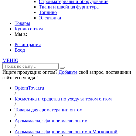
Стройматериалы и оборудование
Ткани и швейная фурнитура
Топливо
Электрика
Товары
Куплю оптом
Мы в:
Регистрация
Вход
МЕНЮ
Ищете продукцию оптом?
Добавьте
свой запрос, поставщики
сайта его увидят!
OptomTovar.ru
/
Косметика и средства по уходу за телом оптом
/
Товары для ароматерапии оптом
/
Аромамасла, эфирное масло оптом
/
Аромамасла, эфирное масло оптом в Московской