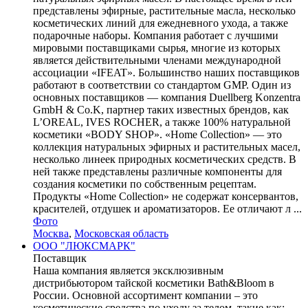
представлены эфирные, растительные масла, несколько
косметических линий для ежедневного ухода, а также
подарочные наборы. Компания работает с лучшими
мировыми поставщиками сырья, многие из которых
является действительными членами международной
ассоциации «IFEAT». Большинство наших поставщиков
работают в соответствии со стандартом GMP. Один из
основных поставщиков — компания Duellberg Konzentra
GmbH & Co.K, партнер таких известных брендов, как
L’OREAL, IVES ROCHER, а также 100% натуральной
косметики «BODY SHOP». «Home Collection» — это
коллекция натуральных эфирных и растительных масел,
несколько линеек природных косметических средств. В
ней также представлены различные компоненты для
создания косметики по собственным рецептам.
Продукты «Home Collection» не содержат консервантов,
красителей, отдушек и ароматизаторов. Ее отличают л ...
Фото
Москва
,
Московская область
ООО "ЛЮКСМАРК"
Поставщик
Наша компания является эксклюзивным
дистрибьютором тайской косметики Bath&Bloom в
России. Основной ассортимент компании – это
косметические средства по уходу за телом, такие как: