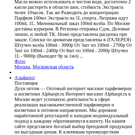
Масла можно использовать в чистом виде, достаточно 2
капли растереть в области шеи, стойкость Экстракта
более 10часов. Так же Разводить до концентрации
Парфюм 100мл Экстракта на 1L спирта. Литражи идут
100ml, 1L. Минимальный заказ 100ml колба. По Москве
доставка курьером. В Регионы отправка Сдэк, Деловые
линии, и любой ТК. Ниже представлена расценка при
заказе. Списки по ароматам представлены в (ГАЛЕРЕЯ)
Штучно колба 100ml - 3000р От 3шт по 100ml - 2700р От
5шт по 100ml - 2400р От 8шт по 100ml - 2000р Штучно
1L - 9000р (Выходит 9р за 1мл) ...
Фото
Москва
,
Московская область
Альфаопт
Поставщик
Духи оптом — Оптовый интернет магазин парфюмерии
и косметики Alphaopt.ru Интернет магазин Alphaopt.ru в
Москве ведет успешную деятельность в сфере
реализации высококачественной парфюмерии и
косметики в оптовом направлении. Мы дорожим
наработанной репутацией и находим индивидуальный
подход к каждому обратившемуся клиенту. На нашем
сайте представлен богатый выбор брендовой продукции
по выгодным ценам. К ключевым преимуществам