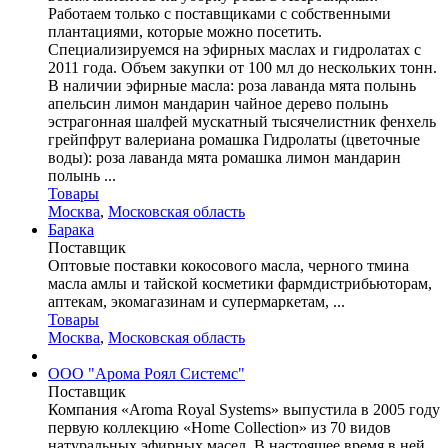
Работаем только с поставщиками с собственными
плантациями, которые можно посетить.
Специализируемся на эфирных маслах и гидролатах с
2011 года. Объем закупки от 100 мл до нескольких тонн.
В наличии эфирные масла: роза лаванда мята полынь
апельсин лимон мандарин чайное дерево полынь
эстрагонная шалфей мускатный тысячелистник фенхель
грейпфрут валериана ромашка Гидролаты (цветочные
воды): роза лаванда мята ромашка лимон мандарин
полынь ...
Товары
Москва
,
Московская область
Барака
Поставщик
Оптовые поставки кокосового масла, черного тмина
масла амлы и тайской косметики фармдистрибьюторам,
аптекам, экомагазинам и супермаркетам, ...
Товары
Москва
,
Московская область
ООО "Арома Роял Системс"
Поставщик
Компания «Aroma Royal Systems» выпустила в 2005 году
первую коллекцию «Home Collection» из 70 видов
натуральных эфирных масел. В настоящее время в ней