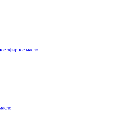
ное эфирное масло
 масло