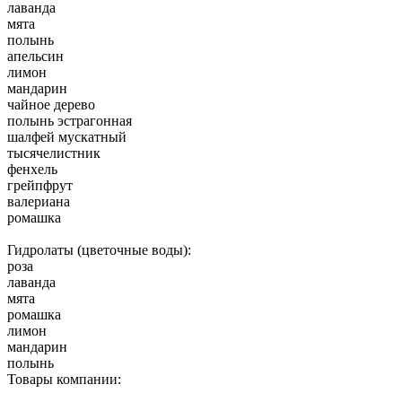
лаванда
мята
полынь
апельсин
лимон
мандарин
чайное дерево
полынь эстрагонная
шалфей мускатный
тысячелистник
фенхель
грейпфрут
валериана
ромашка
Гидролаты (цветочные воды):
роза
лаванда
мята
ромашка
лимон
мандарин
полынь
Товары компании: