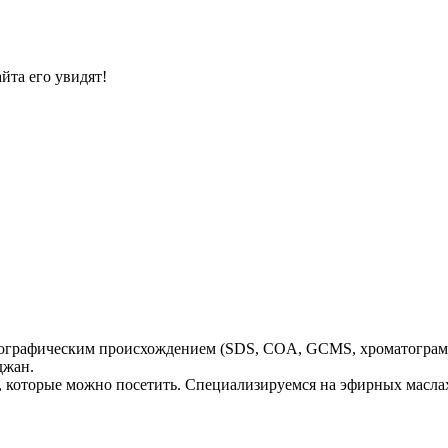
йта его увидят!
ографическим происхождением (SDS, COA, GCMS, хроматограмма
джан.
 которые можно посетить. Специализируемся на эфирных маслах 