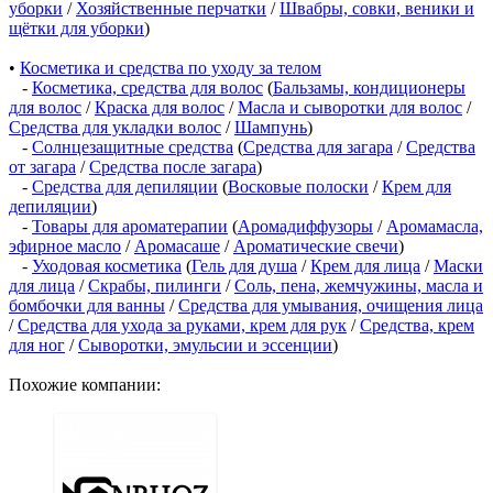
уборки
/
Хозяйственные перчатки
/
Швабры, совки, веники и
щётки для уборки
)
•
Косметика и средства по уходу за телом
-
Косметика, средства для волос
(
Бальзамы, кондиционеры
для волос
/
Краска для волос
/
Масла и сыворотки для волос
/
Средства для укладки волос
/
Шампунь
)
-
Солнцезащитные средства
(
Средства для загара
/
Средства
от загара
/
Средства после загара
)
-
Средства для депиляции
(
Восковые полоски
/
Крем для
депиляции
)
-
Товары для ароматерапии
(
Аромадиффузоры
/
Аромамасла,
эфирное масло
/
Аромасаше
/
Ароматические свечи
)
-
Уходовая косметика
(
Гель для душа
/
Крем для лица
/
Маски
для лица
/
Скрабы, пилинги
/
Соль, пена, жемчужины, масла и
бомбочки для ванны
/
Средства для умывания, очищения лица
/
Средства для ухода за руками, крем для рук
/
Средства, крем
для ног
/
Сыворотки, эмульсии и эссенции
)
Похожие компании: