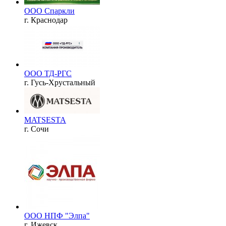
ООО Спаркли
г. Краснодар
ООО ТД-РГС
г. Гусь-Хрустальный
MATSESTA
г. Сочи
ООО НПФ "Элпа"
г. Ижевск