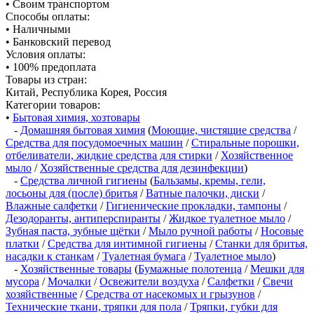
• Своим транспортом
Способы оплаты:
• Наличными
• Банковский перевод
Условия оплаты:
• 100% предоплата
Товары из стран:
Китай, Республика Корея, Россия
Категории товаров:
•
Бытовая химия, хозтовары
-
Домашняя бытовая химия
(
Моющие, чистящие средства
/
Средства для посудомоечных машин
/
Стиральные порошки,
отбеливатели, жидкие средства для стирки
/
Хозяйственное
мыло
/
Хозяйственные средства для дезинфекции
)
-
Средства личной гигиены
(
Бальзамы, кремы, гели,
лосьоны для (после) бритья
/
Ватные палочки, диски
/
Влажные салфетки
/
Гигиенические прокладки, тампоны
/
Дезодоранты, антиперспиранты
/
Жидкое туалетное мыло
/
Зубная паста, зубные щётки
/
Мыло ручной работы
/
Носовые
платки
/
Средства для интимной гигиены
/
Станки для бритья,
насадки к станкам
/
Туалетная бумага
/
Туалетное мыло
)
-
Хозяйственные товары
(
Бумажные полотенца
/
Мешки для
мусора
/
Мочалки
/
Освежители воздуха
/
Салфетки
/
Свечи
хозяйственные
/
Средства от насекомых и грызунов
/
Технические ткани, тряпки для пола
/
Тряпки, губки для