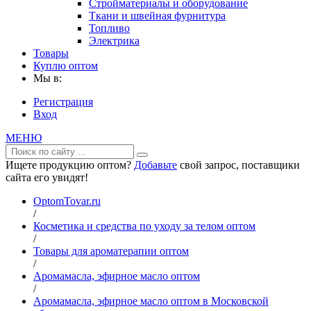
Стройматериалы и оборудование
Ткани и швейная фурнитура
Топливо
Электрика
Товары
Куплю оптом
Мы в:
Регистрация
Вход
МЕНЮ
Ищете продукцию оптом?
Добавьте
свой запрос, поставщики
сайта его увидят!
OptomTovar.ru
/
Косметика и средства по уходу за телом оптом
/
Товары для ароматерапии оптом
/
Аромамасла, эфирное масло оптом
/
Аромамасла, эфирное масло оптом в Московской