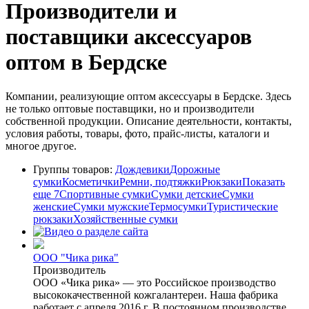
Производители и
поставщики аксессуаров
оптом в Бердске
Компании, реализующие оптом аксессуары в Бердске. Здесь
не только оптовые поставщики, но и производители
собственной продукции. Описание деятельности, контакты,
условия работы, товары, фото, прайс-листы, каталоги и
многое другое.
Группы товаров:
Дождевики
Дорожные
сумки
Косметички
Ремни, подтяжки
Рюкзаки
Показать
еще 7
Спортивные сумки
Сумки детские
Сумки
женские
Сумки мужские
Термосумки
Туристические
рюкзаки
Хозяйственные сумки
ООО "Чика рика"
Производитель
ООО «Чика рика» — это Российское производство
высококачественной кожгалантереи. Наша фабрика
работает с апреля 2016 г, В постоянном производстве