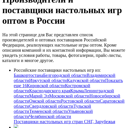
поставщики настольных игр
оптом в России
На этой странице для Вас представлен список
производителей и оптовых поставщиков Российской
Федерации, реализующих настольные игры оптом. Кроме
описания компаний и их контактной информации, Вы можете
увидеть условия работы, товары, фотогалерии, прайс-листы,
каталоги и многое другое.
Российские поставщики настольных игр из:
Башкортостана
Белгородской области
Владимирской
области
Иркутской области
Калужской области
Показать
еще 16
Кировской области
Костромской
области
Краснодарского края
Крыма
Ленинградской
области
Марий Эл
Московской области
Новосибирской
области
Омской области
Ростовской области
Саратовской
области
Свердловской области
Тульской
области
Тюменской области
Ульяновской
области
Челябинской области
Поставщики настольных игр стран СНГ, Зарубежья