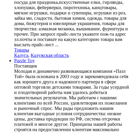
посуда для праздника,искусственные елки, гирлянды,
хлопушки, фейерверки, пиротехника, канцтовары,
мягкие игрушки, подарки и сувениры, игрушки из роз,
зайка ми, сладости, бытовая химия, одежда, товары для
дома, бижутерия и ювелирные украшения, товары для
творчества: алмазная мозаика, вышивание, фурнитура и
прочее. При запросе прайс-листа укажите пож-та адрес
эл.почты и поставьте на какую категорию товара вам
выслать прайс-лист ...
Товары
Калуга
,
Калужская область
Pazzle Toy
Поставщик
Молодая и динамично развивающаяся компания «Пазл
Той» была основана в 2003 году и зарекомендовала себя
как хорошего друга и надежного партнера в сфере
оптовой торговли детскими товарами. За годы усердной
и плодотворной работы нам удалось добиться
значительных результатов. Мы работаем с нашими
клиентами по всей России, удовлетворяя их пожелания
и рыночный спрос. Мы рады предложить нашим
клиентам выгодные условия сотрудничества: низкие
цены, доставка продукции по РФ, система отсрочки
платежей и многое другое. Принципы нашей работы
строятся на предоставлении клиентам максимально