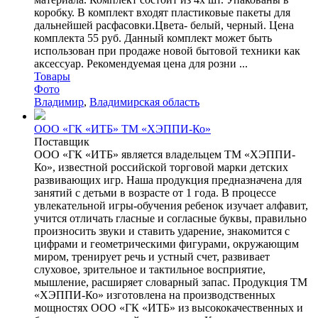
коробку. В комплект входят пластиковые пакеты для
дальнейшей расфасовки.Цвета- белый, черный. Цена
комплекта 55 руб. Данный комплект может быть
использован при продаже новой бытовой техники как
аксессуар. Рекомендуемая цена для розни ...
Товары
Фото
Владимир
,
Владимирская область
ООО «ГК «ИТБ» ТМ «ХЭППИ-Ко»
Поставщик
ООО «ГК «ИТБ» является владельцем ТМ «ХЭППИ-
Ко», известной российской торговой марки детских
развивающих игр. Наша продукция предназначена для
занятий с детьми в возрасте от 1 года. В процессе
увлекательной игры-обучения ребенок изучает алфавит,
учится отличать гласные и согласные буквы, правильно
произносить звуки и ставить ударение, знакомится с
цифрами и геометрическими фигурами, окружающим
миром, тренирует речь и устный счет, развивает
слуховое, зрительное и тактильное восприятие,
мышление, расширяет словарный запас. Продукция ТМ
«ХЭППИ-Ко» изготовлена на производственных
мощностях ООО «ГК «ИТБ» из высококачественных и