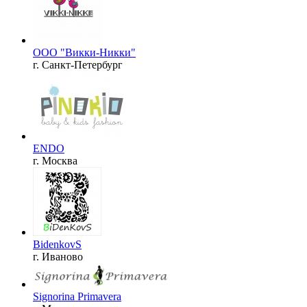
OOO "Викки-Никки"
г. Санкт-Петербург
ENDO
г. Москва
BidenkovS
г. Иваново
Signorina Primavera