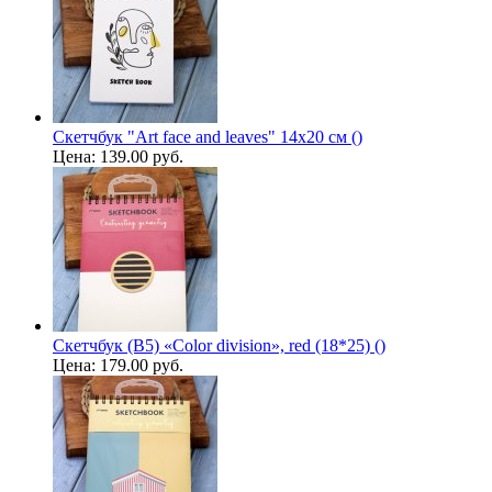
Скетчбук "Art face and leaves" 14х20 см ()
Цена:
139.00 руб.
Скетчбук (B5) «Color division», red (18*25) ()
Цена:
179.00 руб.