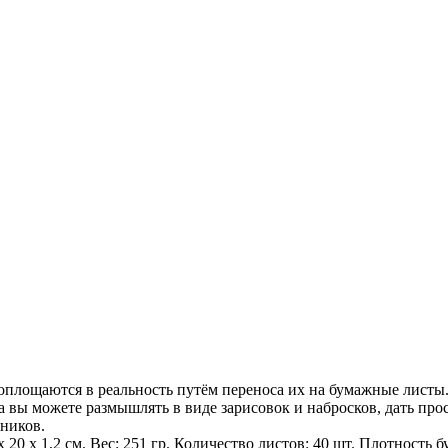
 воплощаются в реальность путём переноса их на бумажные лист
а вы можете размышлять в виде зарисовок и набросков, дать пр
жников.
х 20 х 1,2 см. Вес: 251 гр. Количество листов: 40 шт. Плотность