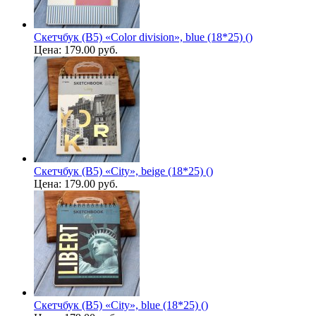
Скетчбук (B5) «Color division», blue (18*25) ()
Цена:
179.00 руб.
Скетчбук (B5) «City», beige (18*25) ()
Цена:
179.00 руб.
Скетчбук (B5) «City», blue (18*25) ()