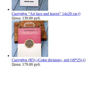
Скетчбук "Art face and leaves" 14х20 см ()
Цена:
139.00 руб.
Скетчбук (B5) «Color division», red (18*25) ()
Цена:
179.00 руб.