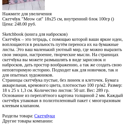
Нажмите для увеличения
Скетчбук "Meow cat" 18х25 см, внутренний блок 100гр ()
Цена:
248.00 руб.
Sketchbook (книга для набросков)
Скетчбук – это тетрадь, с помощью которой ваши яркие идеи,
воплощаются в реальность путём переноса их на бумажные
листы. Это ваш маленький уютный мир, где можно выразить
свои эмоции, настроение, творческие мысли. На страницах
скетчбука вы можете размышлять в виде зарисовок и
набросков, дать простор воображению, а так же создать свою
неповторимую историю. Подходит как для новичков, так и
для опытных художников.
Страницы скетчбука пустые, без линеек и клеточек. Бумага
акварельная, кремового цвета, плотностью 100 гр/м2. Размер:
18 х 25 х 1,3 см. Количество листов: 50 шт. Вес: 289 гр.
Основание из переплётного картона толщиной 2 мм. Каждый
скетчбук упакован в полиэтиленовый пакет с многоразовым
клеевым клапаном.
Разделы товара:
Скетчбуки
Другие товары компании: