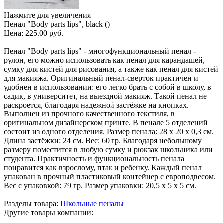
Нажмите для увеличения
Пенал "Body parts lips", black ()
Цена:
225.00 руб.
Пенал "Body parts lips" - многофункциональный пенал -
рулон, его можно использовать как пенал для карандашей,
сумку для кистей для рисования, а также как пенал для кистей
для макияжа. Оригинальный пенал-сверток практичен и
удобнен в использовании: его легко брать с собой в школу, в
садик, в университет, на выездной макияж. Такой пенал не
раскроется, благодаря надежной застёжке на кнопках.
Выполнен из прочного качественного текстиля, в
оригинальном дизайнерском принте. В пенале 5 отделений
состоит из одного отделения. Размер пенала: 28 х 20 х 0,3 см.
Длина застёжки: 24 см. Вес: 60 гр. Благодаря небольшому
размеру поместится в любую сумку и рюкзак школьника или
студента. Практичность и функциональность пенала
понравится как взрослому, птак и ребенку. Каждый пенал
упакован в прочный пластиковый контейнер с европодвесом.
Вес с упаковкой: 79 гр. Размер упаковки: 20,5 х 5 х 5 см.
Разделы товара:
Школьные пеналы
Другие товары компании: