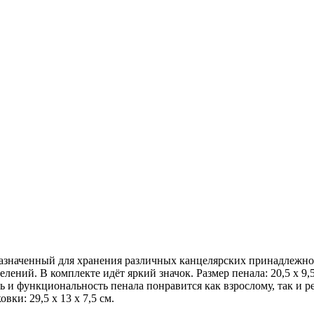
назначенный для хранения различных канцелярских принадлежнос
ений. В комплекте идёт яркий значок. Размер пенала: 20,5 х 9,5
ь и функциональность пенала понравится как взрослому, так и 
вки: 29,5 х 13 х 7,5 см.