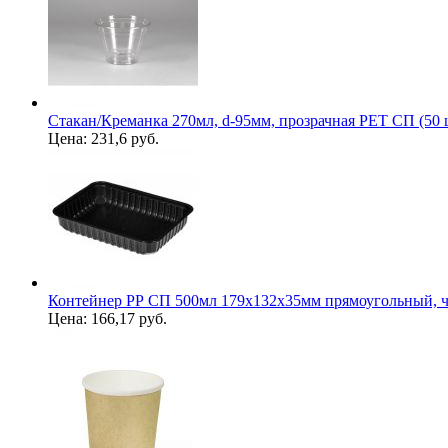
Стакан/Креманка 270мл, d-95мм, прозрачная PET СП (50 
Цена:
231,6 руб.
Контейнер РР СП 500мл 179х132х35мм прямоугольный, ч
Цена:
166,17 руб.