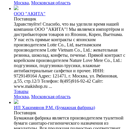
Москва
,
Московская область
ООО "АКИТА"
Поставщик
Здравствуйте! Спасибо, что вы уделили время нашей
компании ООО "АКИТА"! Мы являемся импортёром и
дистрибьютором товаров из Японии, Кореи, Вьетнама.
У нас есть прямые контракты с японским
производителем Lotte Co., Ltd, вьетнамским
производителем Lotte Vietnam Co., Ltd.: жевательная
резинка, шоколад, конфеты, печенье. Прямой контракт с
корейским производителем Nature Love Mere Co., Ltd.:
подгузники, подгузники-трусики, влажные
антибактериальные салфетки и прочее. ИНН:
9729149164 Адрес: 121471, г. Москва, ул. Рябиновая,
д.55, стр.12/3 Телефон: 8(495)916-92-42 Сайт:
www.makishop.ru ...
Товары
Москва
,
Московская область
ИП Хакимянов Р.М. (Бумажная фабрика)
Поставщик
Бумажная фабрика является производителем туалетной
бумаги санитаро-гигиенического назначения из
макулатуры. Вся продукция полностью соответствует