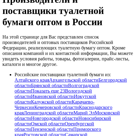
поставщики туалетной
бумаги оптом в России
На этой странице для Вас представлен список
производителей и оптовых поставщиков Российской
Федерации, реализующих туалетную бумагу оптом. Кроме
описания компаний и их контактной информации, Вы можете
увидеть условия работы, товары, фотогалерии, прайс-листы,
каталоги и многое другое.
Российские поставщики туалетной бумаги из:
Алтайского края
Архангельской области
Белгородской
области
Брянской области
Волгоградской
области
Показать еще 23
Вологодской
области
Ивановской области
Иркутской
области
Калужской области
Карачаево-
Черкесии
Кемеровской области
Краснодарского
края
Ленинградской области
Марий Эл
Московской
области
Новгородской области
Новосибирской
области
Омской области
Оренбургской
области
Пензенской области
Приморского
края
Ростовской области
Самарской