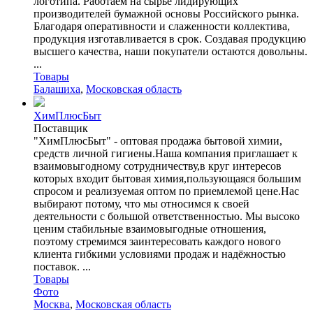
логотипа. Работаем на сырье лидирующих
производителей бумажной основы Российского рынка.
Благодаря оперативности и слаженности коллектива,
продукция изготавливается в срок. Создавая продукцию
высшего качества, наши покупатели остаются довольны.
...
Товары
Балашиха
,
Московская область
ХимПлюсБыт
Поставщик
"ХимПлюсБыт" - оптовая продажа бытовой химии,
средств личной гигиены.Наша компания приглашает к
взаимовыгодному сотрудничеству,в круг интересов
которых входит бытовая химия,пользующаяся большим
спросом и реализуемая оптом по приемлемой цене.Нас
выбирают потому, что мы относимся к своей
деятельности с большой ответственностью. Мы высоко
ценим стабильные взаимовыгодные отношения,
поэтому стремимся заинтересовать каждого нового
клиента гибкими условиями продаж и надёжностью
поставок. ...
Товары
Фото
Москва
,
Московская область