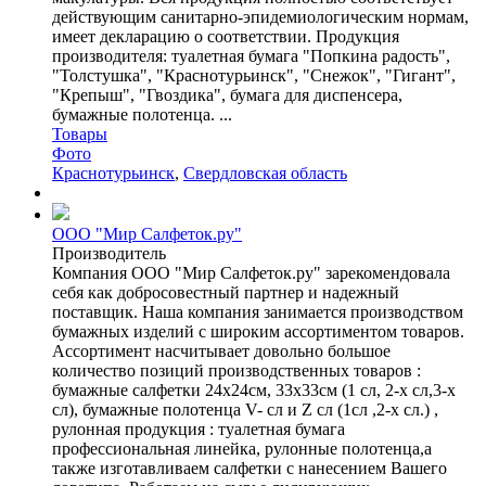
действующим санитарно-эпидемиологическим нормам,
имеет декларацию о соответствии. Продукция
производителя: туалетная бумага "Попкина радость",
"Толстушка", "Краснотурьинск", "Снежок", "Гигант",
"Крепыш", "Гвоздика", бумага для диспенсера,
бумажные полотенца. ...
Товары
Фото
Краснотурьинск
,
Свердловская область
ООО "Мир Салфеток.ру"
Производитель
Компания ООО "Мир Салфеток.ру" зарекомендовала
себя как добросовестный партнер и надежный
поставщик. Наша компания занимается производством
бумажных изделий с широким ассортиментом товаров.
Ассортимент насчитывает довольно большое
количество позиций производственных товаров :
бумажные салфетки 24х24см, 33х33см (1 сл, 2-х сл,3-х
сл), бумажные полотенца V- сл и Z сл (1сл ,2-х сл.) ,
рулонная продукция : туалетная бумага
профессиональная линейка, рулонные полотенца,а
также изготавливаем салфетки с нанесением Вашего