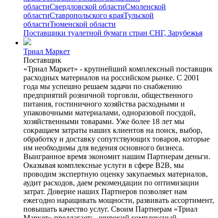
области
Свердловской области
Смоленской
области
Ставропольского края
Тульской
области
Тюменской области
Поставщики туалетной бумаги стран СНГ, Зарубежья
Триал Маркет
Поставщик
«Триал Маркет» - крупнейший комплексный поставщик
расходных материалов на российском рынке. С 2001
года мы успешно решаем задачи по снабжению
предприятий розничной торговли, общественного
питания, гостиничного хозяйства расходными и
упаковочными материалами, одноразовой посудой,
хозяйственными товарами. Уже более 18 лет мы
сокращаем затраты наших клиентов на поиск, выбор,
обработку и доставку сопутствующих товаров, которые
им необходимы для ведения основного бизнеса.
Выигранное время экономит нашим Партнерам деньги.
Оказывая комплексные услуги в сфере B2B, мы
проводим экспертную оценку закупаемых материалов,
аудит расходов, даем рекомендации по оптимизации
затрат. Доверие наших Партнеров позволяет нам
ежегодно наращивать мощности, развивать ассортимент,
повышать качество услуг. Своим Партнерам «Триал
Маркет» предлагает: - широкий комплексный