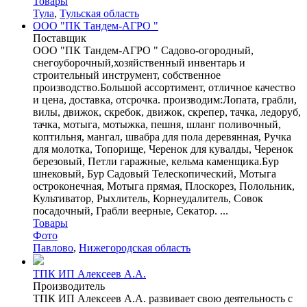
Товары
Тула
,
Тульская область
ООО "ПК Тандем-АГРО "
Поставщик
ООО "ПК Тандем-АГРО " Садово-огородный,
снегоуборочный,хозяйственный инвентарь и
строительный инструмент, собственное
производство.Большой ассортимент, отличное качество
и цена, доставка, отсрочка. производим:Лопата, грабли,
вилы, движок, скребок, движок, скрепер, тачка, ледоруб,
тачка, мотыга, мотыжка, пешня, шланг поливочный,
коптильня, мангал, швабра для пола деревянная, Ручка
для молотка, Топорище, Черенок для кувалды, Черенок
березовый, Петли гаражные, кельма каменщика.Бур
шнековый, Бур Садовый Телескопический, Мотыга
остроконечная, Мотыга прямая, Плоскорез, Полольник,
Культиватор, Рыхлитель, Корнеудалитель, Совок
посадочный, Грабли веерные, Секатор. ...
Товары
Фото
Павлово
,
Нижегородская область
ТПК ИП Алексеев А.А.
Производитель
ТПК ИП Алексеев А.А. развивает свою деятельность с