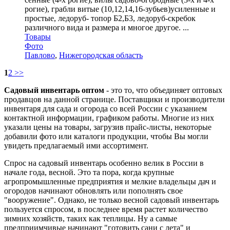
рогие), грабли витые (10,12,14,16-зубьев)усиленные и
простые, ледоруб- топор Б2,Б3, ледоруб-скребок
различного вида и размера и многое другое. ...
Товары
Фото
Павлово
,
Нижегородская область
1
2
>>
Садовый инвентарь оптом
- это то, что объединяет оптовых
продавцов на данной странице. Поставщики и производители
инвентаря для сада и огорода со всей России с указанием
контактной информации, графиком работы. Многие из них
указали цены на товары, загрузив прайс-листы, некоторые
добавили фото или каталоги продукции, чтобы Вы могли
увидеть предлагаемый ими ассортимент.
Спрос на садовый инвентарь особенно велик в России в
начале года, весной. Это та пора, когда крупные
агропромышленные предприятия и мелкие владельцы дач и
огородов начинают обновлять или пополнять свое
"вооружение". Однако, не только весной садовый инвентарь
пользуется спросом, в последнее время растет количество
зимних хозяйств, таких как теплицы. Ну а самые
предприимчивые начинают "готовить сани с лета" и