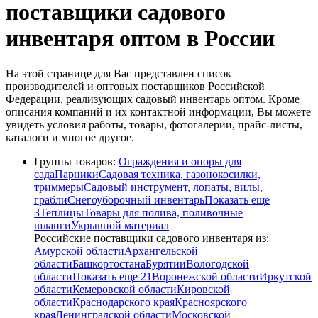
поставщики садового
инвентаря оптом в России
На этой странице для Вас представлен список
производителей и оптовых поставщиков Российской
Федерации, реализующих садовый инвентарь оптом. Кроме
описания компаний и их контактной информации, Вы можете
увидеть условия работы, товары, фотогалерии, прайс-листы,
каталоги и многое другое.
Группы товаров:
Ограждения и опоры для
сада
Парники
Садовая техника, газонокосилки,
триммеры
Садовый инструмент, лопаты, вилы,
грабли
Снегоуборочный инвентарь
Показать еще
3
Теплицы
Товары для полива, поливочные
шланги
Укрывной материал
Российские поставщики садового инвентаря из:
Амурской области
Архангельской
области
Башкортостана
Бурятии
Вологодской
области
Показать еще 21
Воронежской области
Иркутской
области
Кемеровской области
Кировской
области
Краснодарского края
Красноярского
края
Ленинградской области
Московской