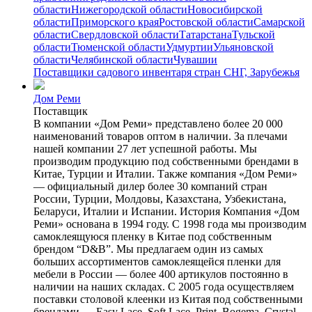
области
Нижегородской области
Новосибирской
области
Приморского края
Ростовской области
Самарской
области
Свердловской области
Татарстана
Тульской
области
Тюменской области
Удмуртии
Ульяновской
области
Челябинской области
Чувашии
Поставщики садового инвентаря стран СНГ, Зарубежья
Дом Реми
Поставщик
В компании «Дом Реми» представлено более 20 000
наименований товаров оптом в наличии. За плечами
нашей компании 27 лет успешной работы. Мы
производим продукцию под собственными брендами в
Китае, Турции и Италии. Также компания «Дом Реми»
— официальный дилер более 30 компаний стран
России, Турции, Молдовы, Казахстана, Узбекистана,
Беларуси, Италии и Испании. История Компания «Дом
Реми» основана в 1994 году. С 1998 года мы производим
самоклеящуюся пленку в Китае под собственным
брендом “D&B”. Мы предлагаем один из самых
больших ассортиментов самоклеящейся пленки для
мебели в России — более 400 артикулов постоянно в
наличии на наших складах. С 2005 года осуществляем
поставки столовой клеенки из Китая под собственными
брендами — Easy Lace, Soft Lace, Print, Bogema, Crystal,