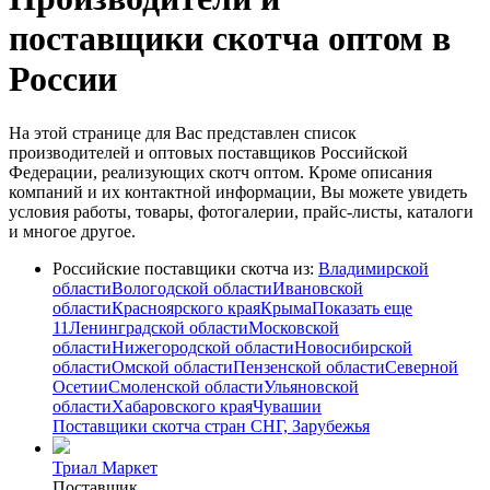
поставщики скотча оптом в
России
На этой странице для Вас представлен список
производителей и оптовых поставщиков Российской
Федерации, реализующих скотч оптом. Кроме описания
компаний и их контактной информации, Вы можете увидеть
условия работы, товары, фотогалерии, прайс-листы, каталоги
и многое другое.
Российские поставщики скотча из:
Владимирской
области
Вологодской области
Ивановской
области
Красноярского края
Крыма
Показать еще
11
Ленинградской области
Московской
области
Нижегородской области
Новосибирской
области
Омской области
Пензенской области
Северной
Осетии
Смоленской области
Ульяновской
области
Хабаровского края
Чувашии
Поставщики скотча стран СНГ, Зарубежья
Триал Маркет
Поставщик