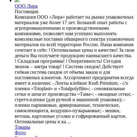
ООО Лира
Поставщик
Компания ООО «Лира» работает на рынке упаковочных
материалов уже более 17 лет. Большой опыт работы с
агропромышленными и производственными
компаниями, позволяет нам успешно выполнять
комплексные поставки обширного спектра упаковочных
материалов по всей территории России. Наша компания
сочетает в себе: ! Оптимальные цены и качество! За свои
деньги Вы получаете продукцию наивысшего качества.
! Складская программа! ! Оперативность! Сегодня
звонок – завтра товар! ! Система скидок! Действует
гибкая система скидок от объема заказа и для
постоянных клиентов. Ассортимент предприятия всегда
имеет в наличии: - Ленты клейкие Kraft Premium; - с/х
пленки «Trioplast» и «Totalpolyfilm»; - сеновязальные
сетки и шпагат производства «Тама»; - овощные сетки; -
cтретч-пленки (для ручной и машинной упаковки); -
пленки парниковые, армированные, технические,
самоклеющиеся, воздушно-пузырьковые; - мешки,
ветошь, картонные уголки и гофрированный картон.
Оптимальные цены и ка ...
Товары
Фото