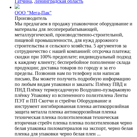
Гатчина
,
Ленинградская область
ООО "Мега-Пак"
Производитель
Мы предлагаем в продажу упаковочное оборудование и
материалы для лесоперерабатывающей,
металлургической, производственно-строительной,
пищевой промышленности, для нужд дорожного
строительства и сельского хозяйства. 5 аргументов за
сотрудничество с нашей компанией: отсрочка платежа;
скидки при 100% предоплате; индивидуальный подход
к каждому клиенту; бесперебойное пополнение склада
продукции; доставка товаров по городу и за его
пределы. Позвонив нам по телефону или написав
письмо, Вы можете получить подробную информацию
по любым видам упаковки и заказать: Плёнку ПВД и
ПНД Плёнку термоусадочную Воздушно-пузырьковую
плёнку Упаковку из вспененного полиэтилена Ленты
ПЭТ и ПП Скотчи и стрейчи Оборудование и
инструмент ингибированная пленка антикоррозийная
защита металла пленка антикоррозийная пленка
техническая пленка полиэтиленовая техническая
вторичная стрейч пленка пленка полиэтиленовая черно
белая упаковка пиломатериалов на экспорт, черно белая
пленка для упаковки черно белая плен ...