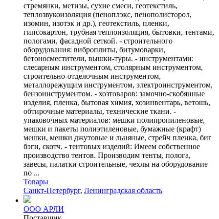
стремянки, метизы, сухие смеси, геотекстиль,
теплозвукоизоляция (пеноплэкс, пенополисторол,
изомин, изотэк и др.), геотекстиль, пленки,
гипсокартон, трубная теплоизоляция, бытовки, тентами,
пологами, фасадной сеткой. - строительного
оборудования: виброплиты, битумоварки,
бетоносместители, вышки-туры. - инструментами:
слесарным инструментом, столярным инструментом,
строительно-отделочным инструментом,
металлорежущим инструментом, электроинструментом,
бензоинструментом. - хозтоваров: замочно-скобянные
изделия, пленка, бытовая химия, хозинвентарь, ветошь,
обтирочные материалы, технические ткани. -
упаковочных материалов: мешки полипропиленовые,
мешки и пакеты полиэтиленовые, бумажные (крафт)
мешки, мешки джутовые и льняные, стрейч пленка, биг
бэги, скотч. - тентовых изделий: Имеем собственное
производство тентов. Производим тенты, полога,
завесы, палатки строительные, чехлы на оборудование
по ...
Товары
Санкт-Петербург
,
Ленинградская область
ООО АРЛИ
Поставщик