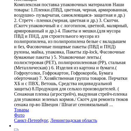
Комплексная поставка упаковочных материалов Наши
товары: 1.Пленки.(ПВД, цветная, черная, армированная,
воздушно- пузырчатая, самоклеящаяся- защитная и др.)
2. Стретч - пленки.(черная, цветная и др.) 3. Скотчи.
(Скотч упаковочный и с логотипом, цветной, малярный,
армированный и др.) 4. Пакеты и мешки.(для мусора
ПВД и ПНД, для строительного мусора из
полипропилена, из полипропилена белые с вкладышем
и без, Фасовочные пищевые пакеты (ПВД и ПНД)
рулоны, майка, упаковка, Пакеты zip-lock, Фасовочные
бумажные пакеты ) 5. Упаковочные ленты.(
полиэстеровая (PET), полипропиленовая (PP), стальная
(Металлическая) ) 6. Изделия из картона и бумаги.(
Гофроуголки, Гофрокартон, Гофрокороба, Бумага
оберточная) 7. Хозяйственная группа товаров. Перчатки
ХБ и с ПВХ, Ветошь, Средства индивидуальной
защиты) 8.Продукция для сельхоз производителей. (
Сенажная пленка (агрострейч), выдувная стрейч-пленка
для упаковки зеленых кормов./ Cкотч для ремонта тюков
сенажа пр-во Швеция / Шпагат сеновязальный ...
Товары
Фото
Санкт-Петербург
,
Ленинградская область