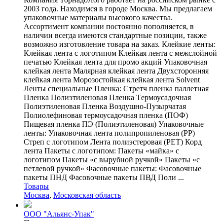
2003 года. Находимся в городе Москва. Мы предлагаем
упаковочные материалы высокого качества.
Ассортимент компании постоянно пополняется, в
наличии всегда имеются стандартные позиции, также
возможно изготовление товара на заказ. Клейкие ленты:
Клейкая лента с логотипом Клейкая лента с межслойной
печатью Клейкая лента для промо акций Упаковочная
клейкая лента Малярная клейкая лента Двухсторонняя
клейкая лента Морозостойкая клейкая лента Solvent
Ленты специальные Пленка: Стретч пленка паллетная
Пленка Полиэтиленовая Пленка Tермоусадочная
Полиэтиленовая Пленка Воздушно-Пузырчатая
Полиолефиновая термоусадочная пленка (ПОФ)
Пищевая пленка ПЭ (Полиэтиленовая) Упаковочные
ленты: Упаковочная лента полипропиленовая (PP)
Стреп с логотипом Лента полиэстеровая (PET) Корд
лента Пакеты с логотипом: Пакеты «майка» с
логотипом Пакеты «с вырубной ручкой» Пакеты «с
петлевой ручкой» Фасовочные пакеты: Фасовочные
пакеты ПНД Фасовочные пакеты ПВД Поли ...
Товары
Москва
,
Московская область
ООО "Альянс-Упак"