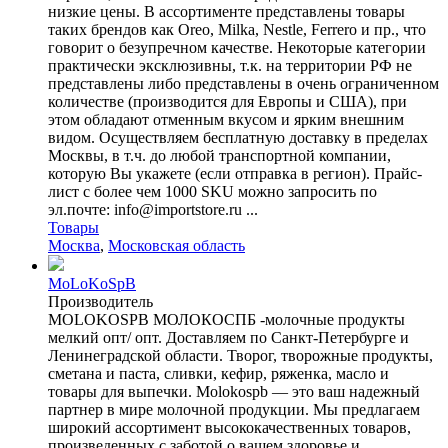
низкие цены. В ассортименте представлены товары
таких брендов как Oreo, Milka, Nestle, Ferrero и пр., что
говорит о безупречном качестве. Некоторые категории
практически эксклюзивны, т.к. на территории РФ не
представлены либо представлены в очень ограниченном
количестве (производится для Европы и США), при
этом обладают отменным вкусом и ярким внешним
видом. Осуществляем бесплатную доставку в пределах
Москвы, в т.ч. до любой транспортной компании,
которую Вы укажете (если отправка в регион). Прайс-
лист с более чем 1000 SKU можно запросить по
эл.почте: info@importstore.ru ...
Товары
Москва
,
Московская область
MoLoKoSpB
Производитель
MOLOKOSPB МОЛОКОСПБ -молочные продукты
мелкий опт/ опт. Доставляем по Санкт-Петербурге и
Ленинеградской области. Творог, творожные продукты,
сметана и паста, сливки, кефир, ряженка, масло и
товары для выпечки. Molokospb — это ваш надежный
партнер в мире молочной продукции. Мы предлагаем
широкий ассортимент высококачественных товаров,
произведенных с заботой о вашем здоровье и