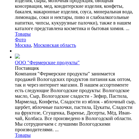
изделия, сыры, молочная продукция, овощная
консервация, мед, кондитерские изделия, конфеты,
бакалея, макаронные изделия, соуса, минеральная вода,
лимонады, соки и нектары, пиво и слабоалкогольные
напитки, чипсы, кукурузные палочки), также в нашем
каталоге представлена косметика и бытовая химия. ...
Товары
Фото
Москва
,
Московская область
ООО "Фермерские продукты"
Поставщик
Компания "Фермерские продукты" занимается
продажей Вологодских продуктов питания как оптом,
так и через интернет магазин. В нашем ассортименте
есть следующие Вологодские продукты: Вологодское
масло, Сыр, Вологодские сладости - Зефир, Пастила,
Мармелад, Конфеты, Сладости из яблок - яблочный сыр,
щербет, яблочные палочки, пастила, Цукаты, Сладости
на фруктозе, Сгущенка, Варенье, Десерты, Мёд, Иван-
чай, Колбаса. Все произведено в Вологодской области.
Мы сотрудничаем с лучшими Вологодскими
производителями. ...
Товары