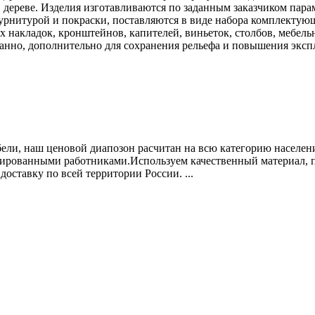
дереве. Изделия изготавливаются по заданным заказчиком пара
рнитурой и покраски, поставляются в виде набора комплектую
х накладок, кронштейнов, капителей, виньеток, столбов, мебел
анно, дополнительно для сохранения рельефа и повышения эксп
ли, наш ценовой диапозон расчитан на всю категорию населени
ированными работниками.Используем качественный материал, п
оставку по всей территории России. ...