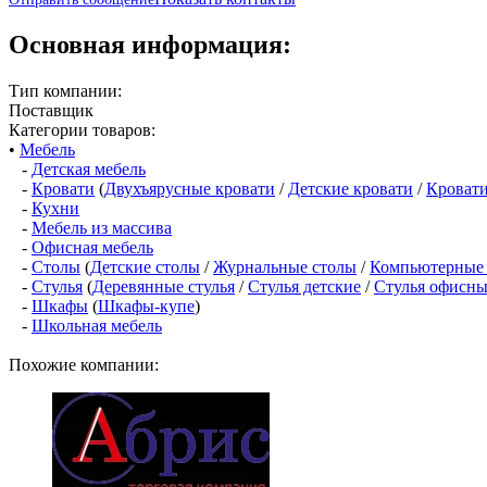
Основная информация:
Тип компании:
Поставщик
Категории товаров:
•
Мебель
-
Детская мебель
-
Кровати
(
Двухъярусные кровати
/
Детские кровати
/
Кроват
-
Кухни
-
Мебель из массива
-
Офисная мебель
-
Столы
(
Детские столы
/
Журнальные столы
/
Компьютерные
-
Стулья
(
Деревянные стулья
/
Стулья детские
/
Стулья офисны
-
Шкафы
(
Шкафы-купе
)
-
Школьная мебель
Похожие компании: