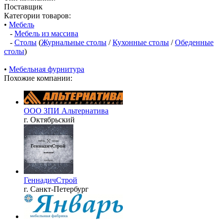
Поставщик
Категории товаров:
•
Мебель
-
Мебель из массива
-
Столы
(
Журнальные столы
/
Кухонные столы
/
Обеденные
столы
)
•
Мебельная фурнитура
Похожие компании:
ООО ЗПИ Альтернатива
г. Октябрьский
ГеннадичСтрой
г. Санкт-Петербург