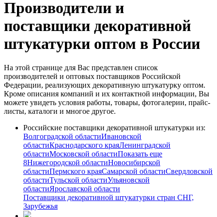
Производители и
поставщики декоративной
штукатурки оптом в России
На этой странице для Вас представлен список
производителей и оптовых поставщиков Российской
Федерации, реализующих декоративную штукатурку оптом.
Кроме описания компаний и их контактной информации, Вы
можете увидеть условия работы, товары, фотогалерии, прайс-
листы, каталоги и многое другое.
Российские поставщики декоративной штукатурки из:
Волгоградской области
Ивановской
области
Краснодарского края
Ленинградской
области
Московской области
Показать еще
8
Нижегородской области
Новосибирской
области
Пермского края
Самарской области
Свердловской
области
Тульской области
Ульяновской
области
Ярославской области
Поставщики декоративной штукатурки стран СНГ,
Зарубежья