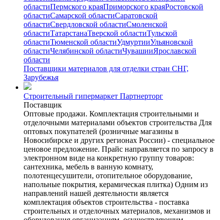
области
Пермского края
Приморского края
Ростовской
области
Самарской области
Саратовской
области
Свердловской области
Смоленской
области
Татарстана
Тверской области
Тульской
области
Тюменской области
Удмуртии
Ульяновской
области
Челябинской области
Чувашии
Ярославской
области
Поставщики материалов для отделки стран СНГ,
Зарубежья
Строительный гипермаркет Партнерторг
Поставщик
Оптовые продажи. Комплектация строительными и
отделочными материалами объектов строительства Для
оптовых покупателей (розничные магазины в
Новосибирске и других регионах России) - специальное
ценовое предложение. Прайс направляется по запросу в
электронном виде на конкретную группу товаров:
сантехника, мебель в ванную комнату,
полотенцесушители, отопительное оборудование,
напольные покрытия, керамическая плитка) Одним из
направлений нашей деятельности является
комплектация объектов строительства - поставка
строительных и отделочных материалов, механизмов и
оборудования организациям, осуществляющим