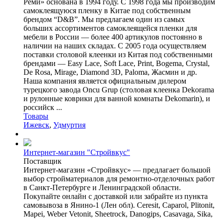
Реми» основана в 1994 году. С 1998 года мы производим
самоклеящуюся пленку в Китае под собственным
брендом “D&B”. Мы предлагаем один из самых
больших ассортиментов самоклеящейся пленки для
мебели в России — более 400 артикулов постоянно в
наличии на наших складах. С 2005 года осуществляем
поставки столовой клеенки из Китая под собственными
брендами — Easy Lace, Soft Lace, Print, Bogema, Crystal,
De Rosa, Mirage, Diamond 3D, Paloma, Жасмин и др.
Наша компания является официальным дилером
турецкого завода Oncu Grup (столовая клеенка Dekorama
и рулонные коврики для ванной комнаты Dekomarin), и
российск ...
Товары
Ижевск
,
Удмуртия
Интернет-магазин "Стройвкус"
Поставщик
Интернет-магазин «Стройвкус» — предлагает большой
выбор стройматериалов для ремонтно-отделочных работ
в Санкт-Петербурге и Ленинградской области.
Покупайте онлайн с доставкой или забрайте из пункта
самовывоза в Янино-1 (Лен обл). Ceresit, Caparol, Plitonit,
Mapei, Weber Vetonit, Sheetrock, Danogips, Сasavaga, Sika,