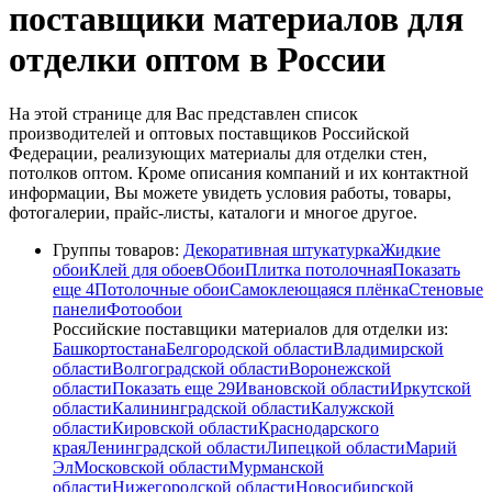
поставщики материалов для
отделки оптом в России
На этой странице для Вас представлен список
производителей и оптовых поставщиков Российской
Федерации, реализующих материалы для отделки стен,
потолков оптом. Кроме описания компаний и их контактной
информации, Вы можете увидеть условия работы, товары,
фотогалерии, прайс-листы, каталоги и многое другое.
Группы товаров:
Декоративная штукатурка
Жидкие
обои
Клей для обоев
Обои
Плитка потолочная
Показать
еще 4
Потолочные обои
Самоклеющаяся плёнка
Стеновые
панели
Фотообои
Российские поставщики материалов для отделки из:
Башкортостана
Белгородской области
Владимирской
области
Волгоградской области
Воронежской
области
Показать еще 29
Ивановской области
Иркутской
области
Калининградской области
Калужской
области
Кировской области
Краснодарского
края
Ленинградской области
Липецкой области
Марий
Эл
Московской области
Мурманской
области
Нижегородской области
Новосибирской