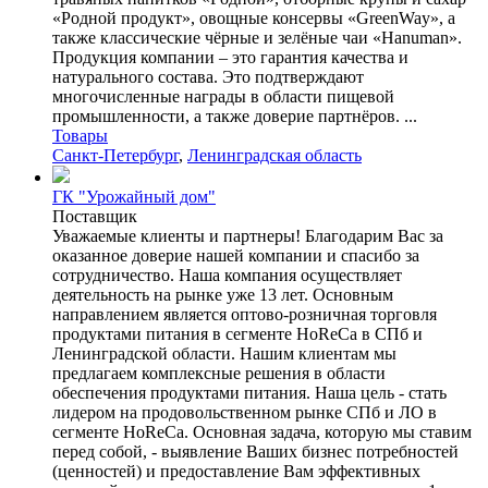
«Родной продукт», овощные кон­се­рвы «GreenWay», а
также классические чёрные и зелёные чаи «Hanuman».
Продукция компании – это гарантия ка­чес­тва и
натурального состава. Это под­твер­ждают
многочисленные награды в области пищевой
промышленности, а также доверие партнёров. ...
Товары
Санкт-Петербург
,
Ленинградская область
ГК "Урожайный дом"
Поставщик
Уважаемые клиенты и партнеры! Благодарим Вас за
оказанное доверие нашей компании и спасибо за
сотрудничество. Наша компания осуществляет
деятельность на рынке уже 13 лет. Основным
направлением является оптово-розничная торговля
продуктами питания в сегменте HoReCa в СПб и
Ленинградской области. Нашим клиентам мы
предлагаем комплексные решения в области
обеспечения продуктами питания. Наша цель - стать
лидером на продовольственном рынке СПб и ЛО в
сегменте HoReCa. Основная задача, которую мы ставим
перед собой, - выявление Ваших бизнес потребностей
(ценностей) и предоставление Вам эффективных