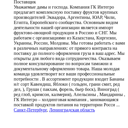
Поставщик
Уважаемые дамы и господа. Компания ГК Интегро
предлагает комплексную поставку фруктов крупных
производителей Эквадора, Аргентины, ЮАР, Чили,
Египта, Европейского сообщества. Основным видом
деятельности нашей организации является импорт
фруктово-овощной продукции в Россию и СНГ. Мы
работаем с организациями из Казахстана, Киргизии,
Украины, России, Молдовы. Мы готовы работать с вами
в различных направлениях: от прямого контракта на
поставку до полного оформления груза в ваш адрес. Мы
открыты для любого вида сотрудничества. Оказываем
полное консультирование по вопросам таможни и
документальному оформлению товара. Наша молодая
команда удовлетворит все ваши профессиональные
потребности . В ассортимент продукции входит Бананы
н/г сорт Кавендиш, Яблоки ( гольден, грани смит, ред
дел, ), Груши ( пакхам, форель, бьер боск), Виноград (
ред глоб, кримсон, калмерия), Апельсины , Мандарины ,
ГК Интегро – холдинговая компания , занимающаяся
поставкой продуктов питания на территории Росси ...
Санкт-Петербург
,
Ленинградская область