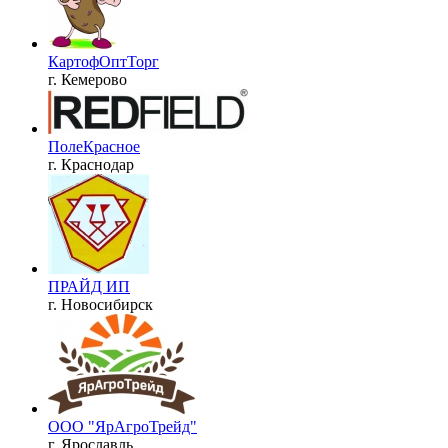
КартофОптТорг
г. Кемерово
ПолеКрасное
г. Краснодар
ПРАЙД ИП
г. Новосибирск
ООО "ЯрАгроТрейд"
г. Ярославль