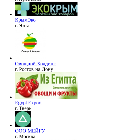
КрымЭко
г. Ялта
Овощной Холдинг
г. Ростов-на-Дону
Egypt Export
г. Тверь
ООО МЕЙГУ
г. Москва