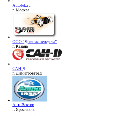
AutoJek.ru
г. Москва
ООО "Девятая передача"
г. Казань
САН-Д
г. Димитровград
АвтоВектор
г. Ярославль