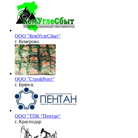
ООО "КемУглеСбыт"
г. Кемерово
ООО "СтройРент"
г. Брянск
ООО "ТПК "Пентан"
г. Краснодар