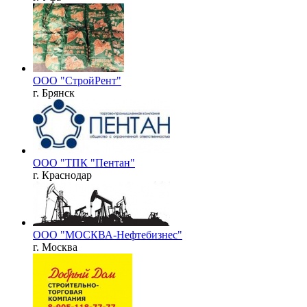
ООО "СтройРент"
г. Брянск
ООО "ТПК "Пентан"
г. Краснодар
ООО "МОСКВА-Нефтебизнес"
г. Москва