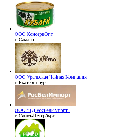
ООО КонсервОпт
г. Самара
ООО Уральская Чайная Компания
г. Екатеринбург
ООО "ТД РосБелИмпорт"
г. Санкт-Петербург