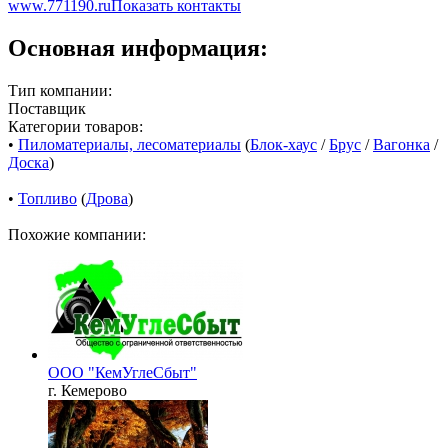
www.771190.ru
Показать контакты
Основная информация:
Тип компании:
Поставщик
Категории товаров:
•
Пиломатериалы, лесоматериалы
(
Блок-хаус
/
Брус
/
Вагонка
/
Доска
)
•
Топливо
(
Дрова
)
Похожие компании:
ООО "КемУглеСбыт"
г. Кемерово