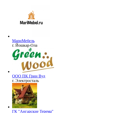
МариМебель
г. Йошкар-Ола
ООО ПК Грин Вуд
г. Электросталь
ГК "Ангарские Терема"