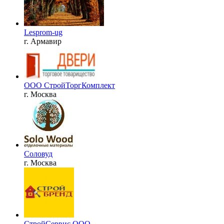
Lesprom-ug
г. Армавир
ООО СтройТоргКомплект
г. Москва
Соловуд
г. Москва
СтройСервис ООО